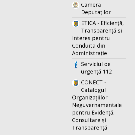
Camera
Deputaților
ETICA - Eficiență,
Transparență și
Interes pentru
Conduita din
Administrație
Serviciul de
urgență 112
CONECT -
Catalogul
Organizațiilor
Neguvernamentale
pentru Evidență,
Consultare și
Transparență