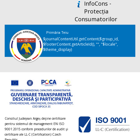
InfoCons -
Protecția
Consumatorilor
Primăria Teiu
$journalContentUtil.getContent($group_id,
$footerContent.getArticleId(), "", "$locale",
$theme_display)
Consiliul Judeţean Argeș deţine certificare
pentru sistemul de management EN ISO
9001:2015 conform procedurilor de audit şi
certificare ale LL-C (Certification) Czech
Republic