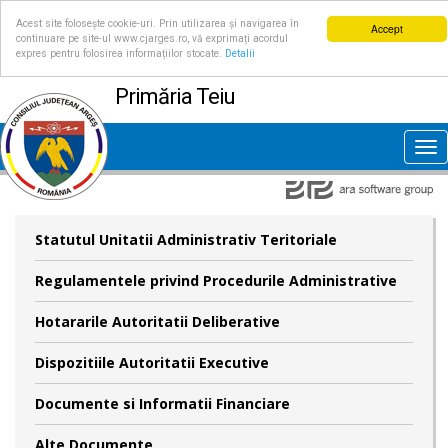
Acest site folosește cookie-uri. Prin utilizarea și navigarea în
Accept
continuare pe site-ul www.cjarges.ro, vă exprimați acordul
expres pentru folosirea informațiilor stocate.
Detalii
Primăria Teiu
Tog
nav
Statutul Unitatii Administrativ Teritoriale
Regulamentele privind Procedurile Administrative
Hotararile Autoritatii Deliberative
Dispozitiile Autoritatii Executive
Documente si Informatii Financiare
Alte Documente