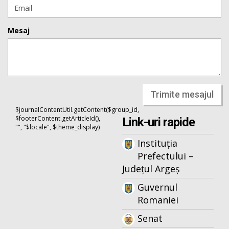
Mesaj
Trimite mesajul
$journalContentUtil.getContent($group_id,
$footerContent.getArticleId(),
Link-uri rapide
"", "$locale", $theme_display)
Instituția
Prefectului –
Județul Argeș
Guvernul
Romaniei
Senat