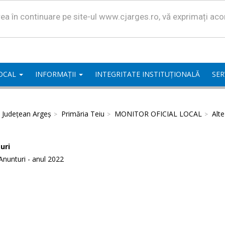
area în continuare pe site-ul www.cjarges.ro, vă exprimați ac
LOCAL
INFORMAȚII
INTEGRITATE INSTITUȚIONALĂ
SER
l Județean Argeș
Primăria Teiu
MONITOR OFICIAL LOCAL
Alt
uri
Anunturi - anul 2022