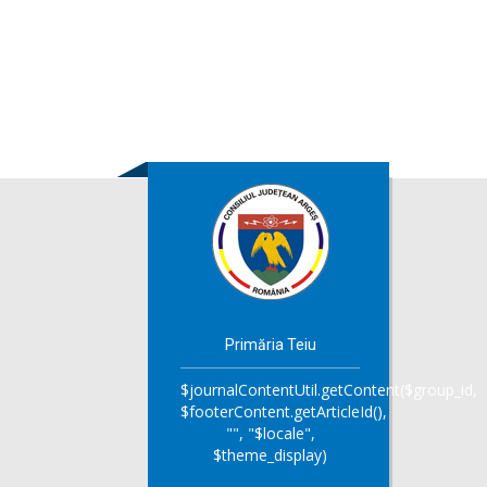
Primăria Teiu
$journalContentUtil.getContent($group_id,
$footerContent.getArticleId(),
"", "$locale",
$theme_display)