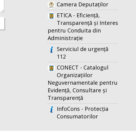
Camera Deputaților
ETICA - Eficiență,
Transparență și Interes
pentru Conduita din
Administrație
Serviciul de urgență
112
CONECT - Catalogul
Organizațiilor
Neguvernamentale pentru
Evidență, Consultare și
Transparență
InfoCons - Protecția
Consumatorilor