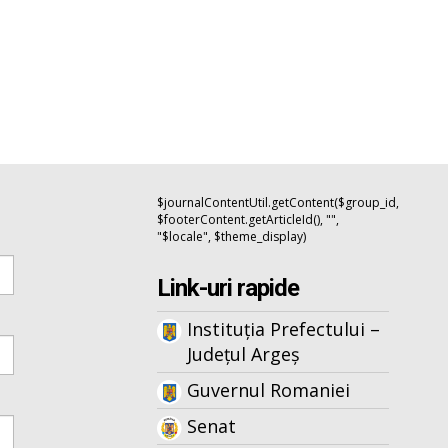
$journalContentUtil.getContent($group_id,
$footerContent.getArticleId(), "",
"$locale", $theme_display)
Link-uri rapide
Instituția Prefectului –
Județul Argeș
Guvernul Romaniei
Senat