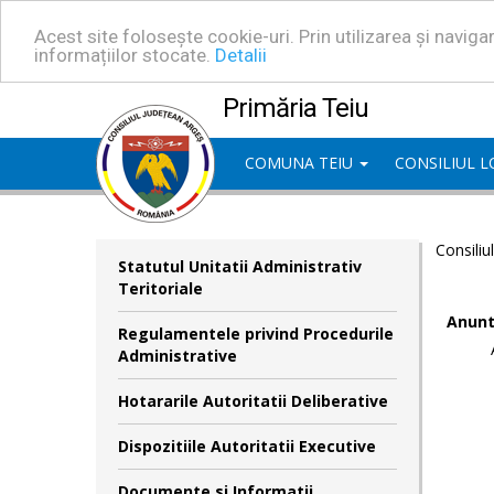
Acest site folosește cookie-uri. Prin utilizarea și navig
informațiilor stocate.
Detalii
Primăria Teiu
COMUNA TEIU
CONSILIUL 
Consiliu
Statutul Unitatii Administrativ
Teritoriale
Anunt
Regulamentele privind Procedurile
Administrative
Hotararile Autoritatii Deliberative
Dispozitiile Autoritatii Executive
Documente si Informatii