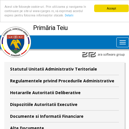
Acest site folosește cookie-uri. Prin utilizarea și navigarea în
Accept
continuare pe site-ul www.cjarges.ro, vă exprimați acordul
expres pentru folosirea informațiilor stocate.
Detalii
Primăria Teiu
Tog
nav
Statutul Unitatii Administrativ Teritoriale
Regulamentele privind Procedurile Administrative
Hotararile Autoritatii Deliberative
Dispozitiile Autoritatii Executive
Documente si Informatii Financiare
Alte Documente