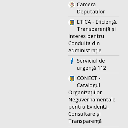
Camera
Deputaților
ETICA - Eficiență,
Transparență și
Interes pentru
Conduita din
Administrație
Serviciul de
urgență 112
CONECT -
Catalogul
Organizațiilor
Neguvernamentale
pentru Evidență,
Consultare și
Transparență