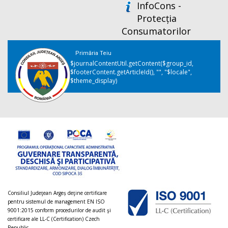
InfoCons -
Protecția
Consumatorilor
Primăria Teiu
$journalContentUtil.getContent($group_id,
$footerContent.getArticleId(), "", "$locale",
$theme_display)
Consiliul Judeţean Argeș deţine certificare
pentru sistemul de management EN ISO
9001:2015 conform procedurilor de audit şi
certificare ale LL-C (Certification) Czech
Republic