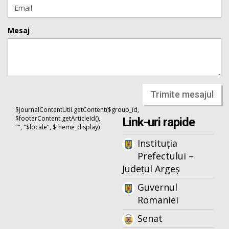
Mesaj
Trimite mesajul
$journalContentUtil.getContent($group_id,
$footerContent.getArticleId(),
Link-uri rapide
"", "$locale", $theme_display)
Instituția
Prefectului –
Județul Argeș
Guvernul
Romaniei
Senat