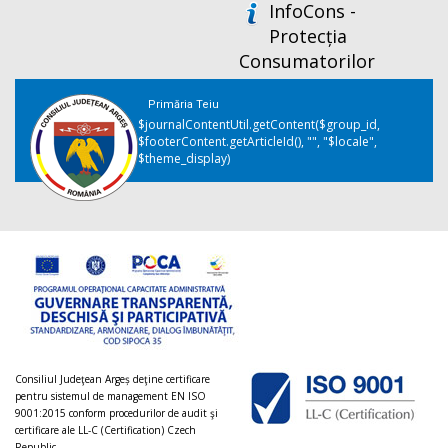
InfoCons -
Protecția
Consumatorilor
Primăria Teiu
$journalContentUtil.getContent($group_id,
$footerContent.getArticleId(), "", "$locale",
$theme_display)
Consiliul Judeţean Argeș deţine certificare
pentru sistemul de management EN ISO
9001:2015 conform procedurilor de audit şi
certificare ale LL-C (Certification) Czech
Republic