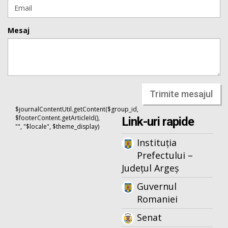
Mesaj
Trimite mesajul
$journalContentUtil.getContent($group_id,
$footerContent.getArticleId(),
Link-uri rapide
"", "$locale", $theme_display)
Instituția
Prefectului –
Județul Argeș
Guvernul
Romaniei
Senat