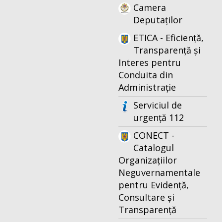
Camera
Deputaților
ETICA - Eficiență,
Transparență și
Interes pentru
Conduita din
Administrație
Serviciul de
urgență 112
CONECT -
Catalogul
Organizațiilor
Neguvernamentale
pentru Evidență,
Consultare și
Transparență