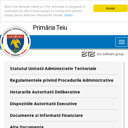
Acest site folosește cookie-uri. Prin utilizarea și navigarea în
Accept
continuare pe site-ul www.cjarges.ro, vă exprimați acordul
expres pentru folosirea informațiilor stocate.
Detalii
Primăria Teiu
Tog
nav
Statutul Unitatii Administrativ Teritoriale
Regulamentele privind Procedurile Administrative
Hotararile Autoritatii Deliberative
Dispozitiile Autoritatii Executive
Documente si Informatii Financiare
Alte Documente