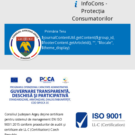
InfoCons -
Protecția
Consumatorilor
Primăria Teiu
$journalContentUtil.getContent($group_id,
$footerContent.getArticleId(), "", "$locale",
$theme_display)
Consiliul Judeţean Argeș deţine certificare
pentru sistemul de management EN ISO
9001:2015 conform procedurilor de audit şi
certificare ale LL-C (Certification) Czech
Republic