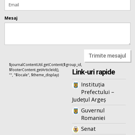
Mesaj
Trimite mesajul
$journalContentUtil.getContent($group_id,
$footerContent.getArticleId(),
Link-uri rapide
"", "$locale", $theme_display)
Instituția
Prefectului –
Județul Argeș
Guvernul
Romaniei
Senat