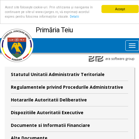
Acest site folosește cookie-uri. Prin utilizarea și navigarea în
Accept
continuare pe site-ul www.cjarges.ro, vă exprimați acordul
expres pentru folosirea informațiilor stocate.
Detalii
Primăria Teiu
Tog
nav
Statutul Unitatii Administrativ Teritoriale
Regulamentele privind Procedurile Administrative
Hotararile Autoritatii Deliberative
Dispozitiile Autoritatii Executive
Documente si Informatii Financiare
Alte Documente