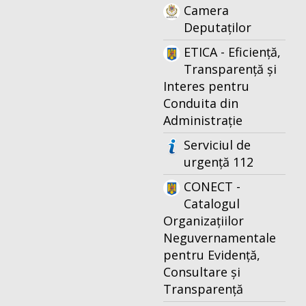
Camera
Deputaților
ETICA - Eficiență,
Transparență și
Interes pentru
Conduita din
Administrație
Serviciul de
urgență 112
CONECT -
Catalogul
Organizațiilor
Neguvernamentale
pentru Evidență,
Consultare și
Transparență