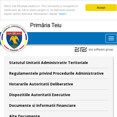
Acest site folosește cookie-uri. Prin utilizarea și navigarea în
Accept
continuare pe site-ul www.cjarges.ro, vă exprimați acordul
expres pentru folosirea informațiilor stocate.
Detalii
Primăria Teiu
Tog
nav
Statutul Unitatii Administrativ Teritoriale
Regulamentele privind Procedurile Administrative
Hotararile Autoritatii Deliberative
Dispozitiile Autoritatii Executive
Documente si Informatii Financiare
Alte Documente