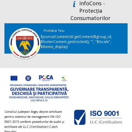
InfoCons -
Protecția
Consumatorilor
Primăria Teiu
$journalContentUtil.getContent($group_id,
$footerContent.getArticleId(), "", "$locale",
$theme_display)
Consiliul Judeţean Argeș deţine certificare
pentru sistemul de management EN ISO
9001:2015 conform procedurilor de audit şi
certificare ale LL-C (Certification) Czech
Republic