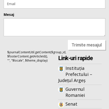
Mesaj
Trimite mesajul
$journalContentUtil.getContent($group_id,
$footerContent.getArticleId(),
Link-uri rapide
"", "$locale", $theme_display)
Instituția
Prefectului –
Județul Argeș
Guvernul
Romaniei
Senat