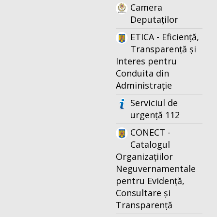
Camera
Deputaților
ETICA - Eficiență,
Transparență și
Interes pentru
Conduita din
Administrație
Serviciul de
urgență 112
CONECT -
Catalogul
Organizațiilor
Neguvernamentale
pentru Evidență,
Consultare și
Transparență