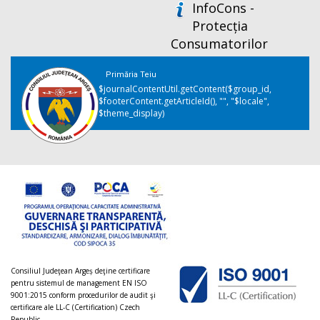
InfoCons -
Protecția
Consumatorilor
Primăria Teiu
$journalContentUtil.getContent($group_id,
$footerContent.getArticleId(), "", "$locale",
$theme_display)
Consiliul Judeţean Argeș deţine certificare
pentru sistemul de management EN ISO
9001:2015 conform procedurilor de audit şi
certificare ale LL-C (Certification) Czech
Republic