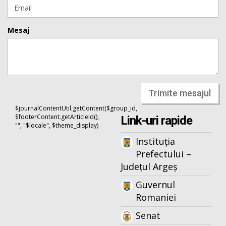
Mesaj
Trimite mesajul
$journalContentUtil.getContent($group_id,
$footerContent.getArticleId(),
Link-uri rapide
"", "$locale", $theme_display)
Instituția
Prefectului –
Județul Argeș
Guvernul
Romaniei
Senat