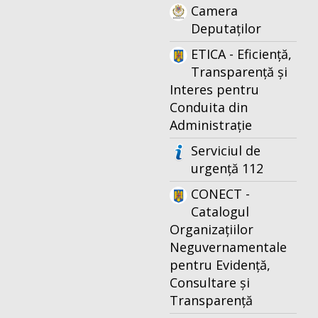
Camera
Deputaților
ETICA - Eficiență,
Transparență și
Interes pentru
Conduita din
Administrație
Serviciul de
urgență 112
CONECT -
Catalogul
Organizațiilor
Neguvernamentale
pentru Evidență,
Consultare și
Transparență