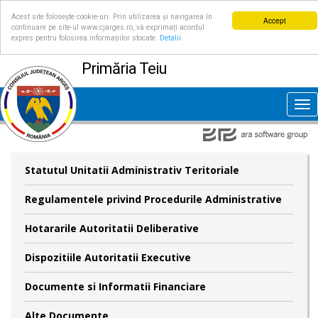
Acest site folosește cookie-uri. Prin utilizarea și navigarea în
Accept
continuare pe site-ul www.cjarges.ro, vă exprimați acordul
expres pentru folosirea informațiilor stocate.
Detalii
Primăria Teiu
Tog
nav
Statutul Unitatii Administrativ Teritoriale
Regulamentele privind Procedurile Administrative
Hotararile Autoritatii Deliberative
Dispozitiile Autoritatii Executive
Documente si Informatii Financiare
Alte Documente