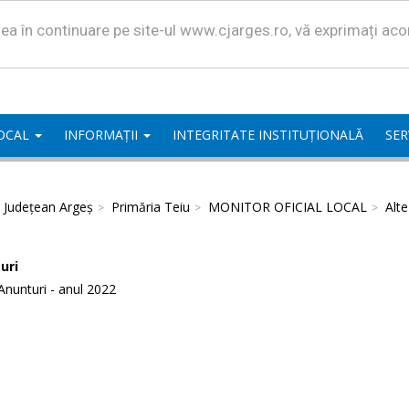
area în continuare pe site-ul www.cjarges.ro, vă exprimați ac
LOCAL
INFORMAȚII
INTEGRITATE INSTITUȚIONALĂ
SER
l Județean Argeș
Primăria Teiu
MONITOR OFICIAL LOCAL
Alt
uri
Anunturi - anul 2022