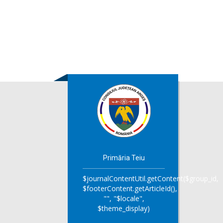
Primăria Teiu
$journalContentUtil.getContent($group_id,
$footerContent.getArticleId(),
"", "$locale",
$theme_display)