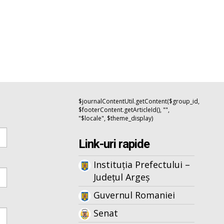
$journalContentUtil.getContent($group_id,
$footerContent.getArticleId(), "",
"$locale", $theme_display)
Link-uri rapide
Instituția Prefectului –
Județul Argeș
Guvernul Romaniei
Senat