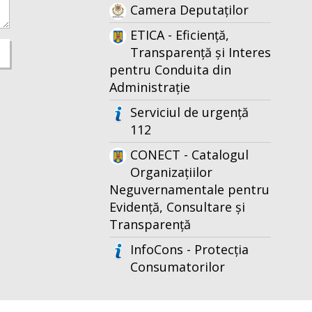
Camera Deputaților
ETICA - Eficiență,
Transparență și Interes
pentru Conduita din
Administrație
Serviciul de urgență
112
CONECT - Catalogul
Organizațiilor
Neguvernamentale pentru
Evidență, Consultare și
Transparență
InfoCons - Protecția
Consumatorilor