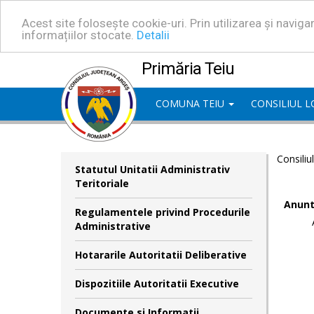
Acest site folosește cookie-uri. Prin utilizarea și navig
informațiilor stocate.
Detalii
Primăria Teiu
COMUNA TEIU
CONSILIUL 
Consiliu
Statutul Unitatii Administrativ
Teritoriale
Anunt
Regulamentele privind Procedurile
Administrative
Hotararile Autoritatii Deliberative
Dispozitiile Autoritatii Executive
Documente si Informatii