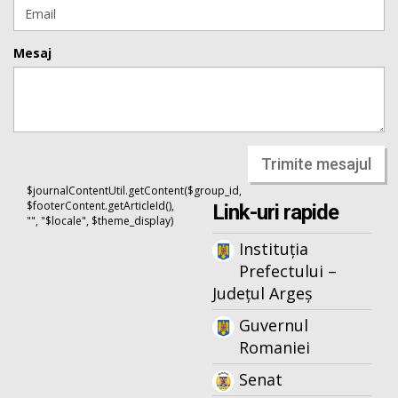
Mesaj
Trimite mesajul
$journalContentUtil.getContent($group_id,
$footerContent.getArticleId(),
Link-uri rapide
"", "$locale", $theme_display)
Instituția
Prefectului –
Județul Argeș
Guvernul
Romaniei
Senat