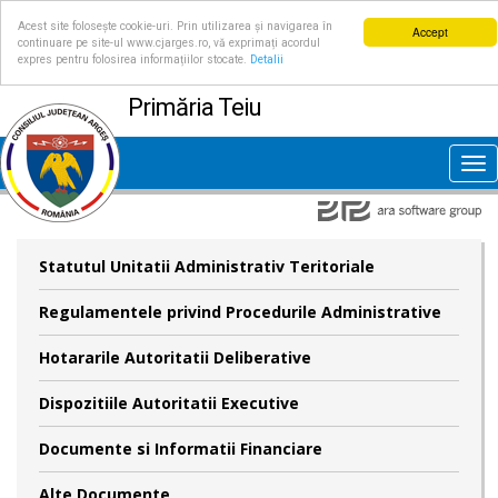
Acest site folosește cookie-uri. Prin utilizarea și navigarea în
Accept
continuare pe site-ul www.cjarges.ro, vă exprimați acordul
expres pentru folosirea informațiilor stocate.
Detalii
Primăria Teiu
Tog
nav
Statutul Unitatii Administrativ Teritoriale
Regulamentele privind Procedurile Administrative
Hotararile Autoritatii Deliberative
Dispozitiile Autoritatii Executive
Documente si Informatii Financiare
Alte Documente