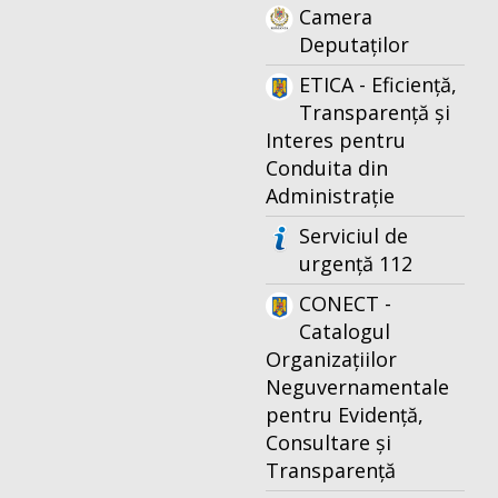
Camera
Deputaților
ETICA - Eficiență,
Transparență și
Interes pentru
Conduita din
Administrație
Serviciul de
urgență 112
CONECT -
Catalogul
Organizațiilor
Neguvernamentale
pentru Evidență,
Consultare și
Transparență