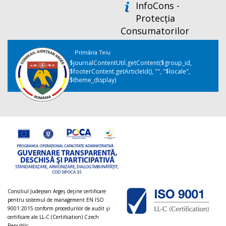
InfoCons -
Protecția
Consumatorilor
Primăria Teiu
$journalContentUtil.getContent($group_id,
$footerContent.getArticleId(), "", "$locale",
$theme_display)
Consiliul Judeţean Argeș deţine certificare
pentru sistemul de management EN ISO
9001:2015 conform procedurilor de audit şi
certificare ale LL-C (Certification) Czech
Republic