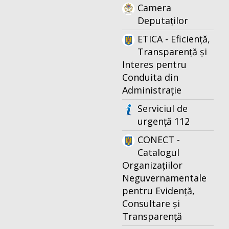
Camera
Deputaților
ETICA - Eficiență,
Transparență și
Interes pentru
Conduita din
Administrație
Serviciul de
urgență 112
CONECT -
Catalogul
Organizațiilor
Neguvernamentale
pentru Evidență,
Consultare și
Transparență