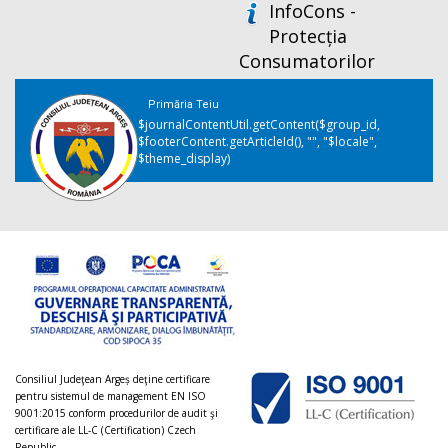
InfoCons -
Protecția
Consumatorilor
Primăria Teiu
$journalContentUtil.getContent($group_id,
$footerContent.getArticleId(), "", "$locale",
$theme_display)
Consiliul Judeţean Argeș deţine certificare
pentru sistemul de management EN ISO
9001:2015 conform procedurilor de audit şi
certificare ale LL-C (Certification) Czech
Republic