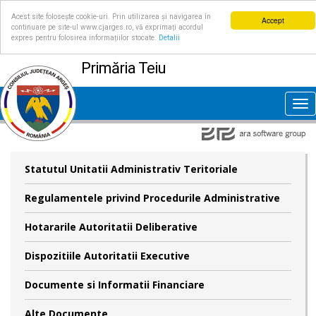
Acest site folosește cookie-uri. Prin utilizarea și navigarea în
Accept
continuare pe site-ul www.cjarges.ro, vă exprimați acordul
expres pentru folosirea informațiilor stocate.
Detalii
Primăria Teiu
Tog
nav
Statutul Unitatii Administrativ Teritoriale
Regulamentele privind Procedurile Administrative
Hotararile Autoritatii Deliberative
Dispozitiile Autoritatii Executive
Documente si Informatii Financiare
Alte Documente