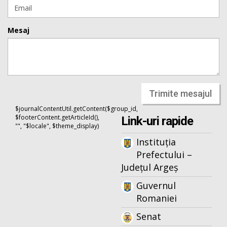
Mesaj
Trimite mesajul
$journalContentUtil.getContent($group_id,
$footerContent.getArticleId(),
Link-uri rapide
"", "$locale", $theme_display)
Instituția
Prefectului –
Județul Argeș
Guvernul
Romaniei
Senat