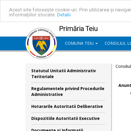
Acest site folosește cookie-uri. Prin utilizarea și navig
informațiilor stocate.
Detalii
Primăria Teiu
COMUNA TEIU
CONSILIUL 
Consiliu
Statutul Unitatii Administrativ
Teritoriale
Anunt
Regulamentele privind Procedurile
Administrative
Hotararile Autoritatii Deliberative
Dispozitiile Autoritatii Executive
Documente si Informatii