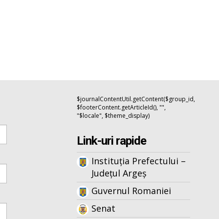
$journalContentUtil.getContent($group_id,
$footerContent.getArticleId(), "",
"$locale", $theme_display)
Link-uri rapide
Instituția Prefectului –
Județul Argeș
Guvernul Romaniei
Senat