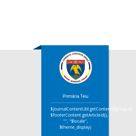
Primăria Teiu
$journalContentUtil.getContent($group_id,
$footerContent.getArticleId(),
"", "$locale",
$theme_display)