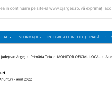
area în continuare pe site-ul www.cjarges.ro, vă exprimați ac
LOCAL
INFORMAȚII
INTEGRITATE INSTITUȚIONALĂ
SER
l Județean Argeș
Primăria Teiu
MONITOR OFICIAL LOCAL
Alt
uri
Anunturi - anul 2022