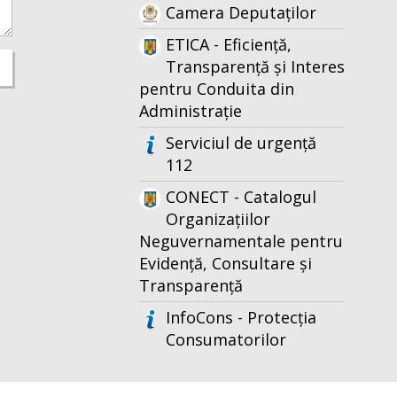
Camera Deputaților
ETICA - Eficiență,
Transparență și Interes
pentru Conduita din
Administrație
Serviciul de urgență
112
CONECT - Catalogul
Organizațiilor
Neguvernamentale pentru
Evidență, Consultare și
Transparență
InfoCons - Protecția
Consumatorilor