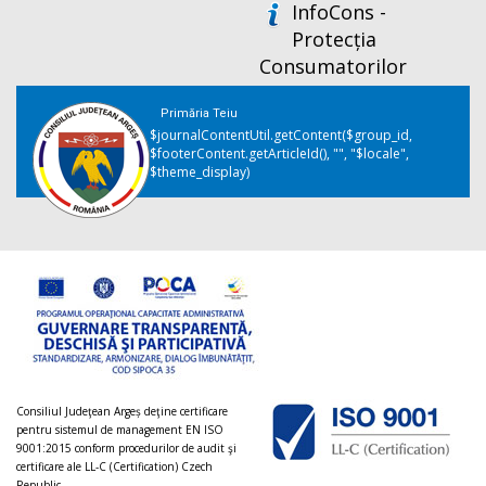
InfoCons -
Protecția
Consumatorilor
Primăria Teiu
$journalContentUtil.getContent($group_id,
$footerContent.getArticleId(), "", "$locale",
$theme_display)
Consiliul Judeţean Argeș deţine certificare
pentru sistemul de management EN ISO
9001:2015 conform procedurilor de audit şi
certificare ale LL-C (Certification) Czech
Republic