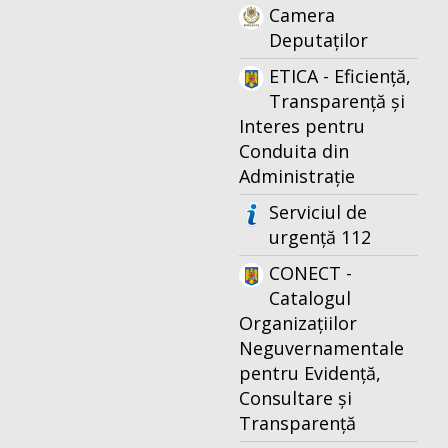
Camera
Deputaților
ETICA - Eficiență,
Transparență și
Interes pentru
Conduita din
Administrație
Serviciul de
urgență 112
CONECT -
Catalogul
Organizațiilor
Neguvernamentale
pentru Evidență,
Consultare și
Transparență