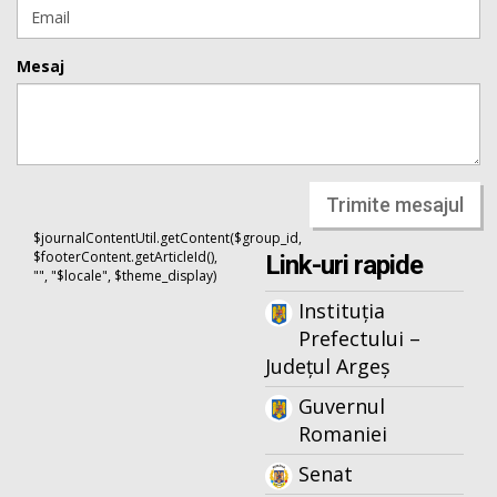
Mesaj
Trimite mesajul
$journalContentUtil.getContent($group_id,
$footerContent.getArticleId(),
Link-uri rapide
"", "$locale", $theme_display)
Instituția
Prefectului –
Județul Argeș
Guvernul
Romaniei
Senat