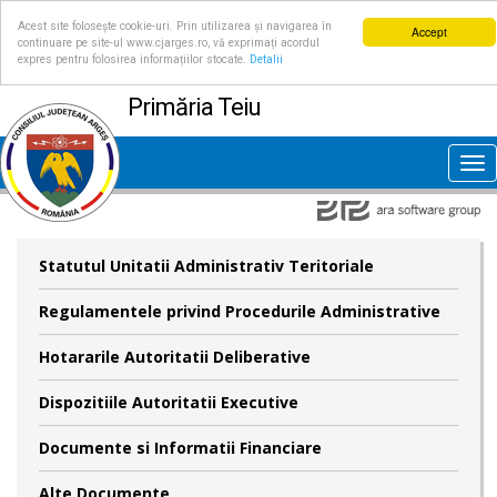
Acest site folosește cookie-uri. Prin utilizarea și navigarea în
Accept
continuare pe site-ul www.cjarges.ro, vă exprimați acordul
expres pentru folosirea informațiilor stocate.
Detalii
Primăria Teiu
Tog
nav
Statutul Unitatii Administrativ Teritoriale
Regulamentele privind Procedurile Administrative
Hotararile Autoritatii Deliberative
Dispozitiile Autoritatii Executive
Documente si Informatii Financiare
Alte Documente