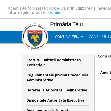
Acest site folosește cookie-uri. Prin utilizarea și navig
informațiilor stocate.
Detalii
Primăria Teiu
COMUNA TEIU
CONSILIUL 
Consiliu
Statutul Unitatii Administrativ
Teritoriale
Anunt
Regulamentele privind Procedurile
Administrative
Hotararile Autoritatii Deliberative
Dispozitiile Autoritatii Executive
Documente si Informatii