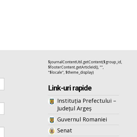
$journalContentUtil.getContent($group_id,
$footerContent.getArticleId(), "",
"$locale", $theme_display)
Link-uri rapide
Instituția Prefectului –
Județul Argeș
Guvernul Romaniei
Senat