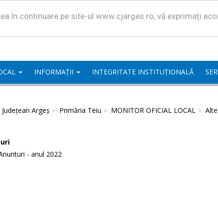
area în continuare pe site-ul www.cjarges.ro, vă exprimați ac
LOCAL
INFORMAȚII
INTEGRITATE INSTITUȚIONALĂ
SER
l Județean Argeș
Primăria Teiu
MONITOR OFICIAL LOCAL
Alt
uri
Anunturi - anul 2022