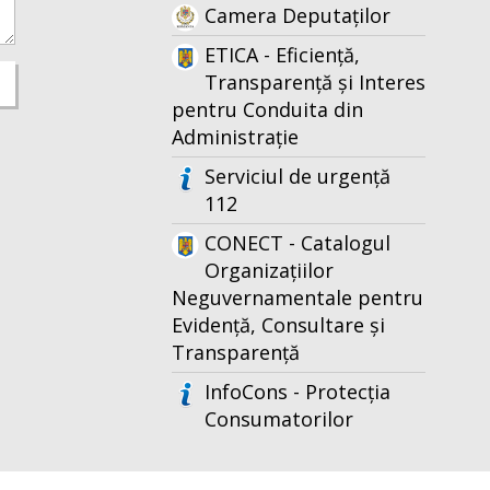
Camera Deputaților
ETICA - Eficiență,
Transparență și Interes
pentru Conduita din
Administrație
Serviciul de urgență
112
CONECT - Catalogul
Organizațiilor
Neguvernamentale pentru
Evidență, Consultare și
Transparență
InfoCons - Protecția
Consumatorilor