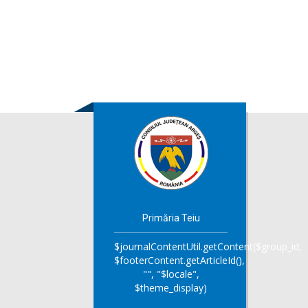
Primăria Teiu
$journalContentUtil.getContent($group_id,
$footerContent.getArticleId(),
"", "$locale",
$theme_display)