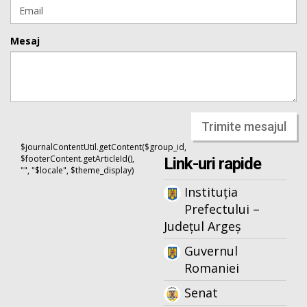
Mesaj
Trimite mesajul
$journalContentUtil.getContent($group_id,
$footerContent.getArticleId(),
Link-uri rapide
"", "$locale", $theme_display)
Instituția
Prefectului –
Județul Argeș
Guvernul
Romaniei
Senat