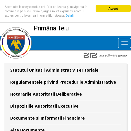
Acest site folosește cookie-uri. Prin utilizarea și navigarea în
Accept
continuare pe site-ul www.cjarges.ro, vă exprimați acordul
expres pentru folosirea informațiilor stocate.
Detalii
Primăria Teiu
Tog
nav
Statutul Unitatii Administrativ Teritoriale
Regulamentele privind Procedurile Administrative
Hotararile Autoritatii Deliberative
Dispozitiile Autoritatii Executive
Documente si Informatii Financiare
Alte Documente