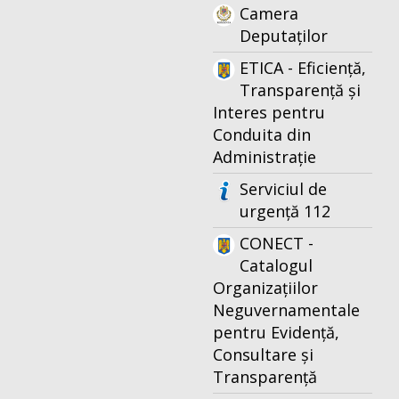
Camera
Deputaților
ETICA - Eficiență,
Transparență și
Interes pentru
Conduita din
Administrație
Serviciul de
urgență 112
CONECT -
Catalogul
Organizațiilor
Neguvernamentale
pentru Evidență,
Consultare și
Transparență