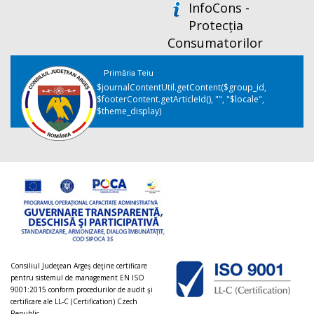
InfoCons -
Protecția
Consumatorilor
Primăria Teiu
$journalContentUtil.getContent($group_id,
$footerContent.getArticleId(), "", "$locale",
$theme_display)
Consiliul Judeţean Argeș deţine certificare
pentru sistemul de management EN ISO
9001:2015 conform procedurilor de audit şi
certificare ale LL-C (Certification) Czech
Republic