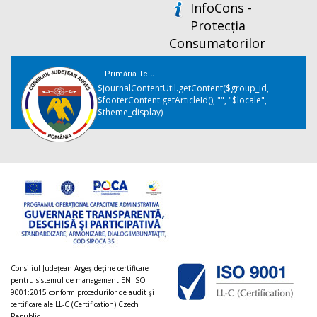
InfoCons -
Protecția
Consumatorilor
Primăria Teiu
$journalContentUtil.getContent($group_id,
$footerContent.getArticleId(), "", "$locale",
$theme_display)
Consiliul Judeţean Argeș deţine certificare
pentru sistemul de management EN ISO
9001:2015 conform procedurilor de audit şi
certificare ale LL-C (Certification) Czech
Republic