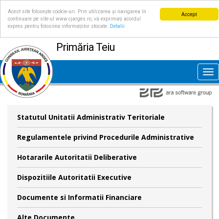
Acest site folosește cookie-uri. Prin utilizarea și navigarea în
Accept
continuare pe site-ul www.cjarges.ro, vă exprimați acordul
expres pentru folosirea informațiilor stocate.
Detalii
Primăria Teiu
Tog
nav
Statutul Unitatii Administrativ Teritoriale
Regulamentele privind Procedurile Administrative
Hotararile Autoritatii Deliberative
Dispozitiile Autoritatii Executive
Documente si Informatii Financiare
Alte Documente