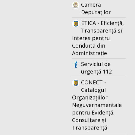
Camera
Deputaților
ETICA - Eficiență,
Transparență și
Interes pentru
Conduita din
Administrație
Serviciul de
urgență 112
CONECT -
Catalogul
Organizațiilor
Neguvernamentale
pentru Evidență,
Consultare și
Transparență