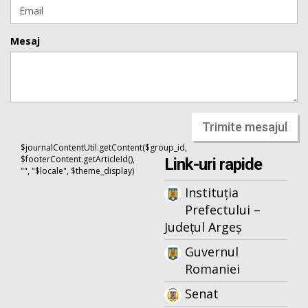
Mesaj
Trimite mesajul
$journalContentUtil.getContent($group_id,
$footerContent.getArticleId(),
Link-uri rapide
"", "$locale", $theme_display)
Instituția
Prefectului –
Județul Argeș
Guvernul
Romaniei
Senat