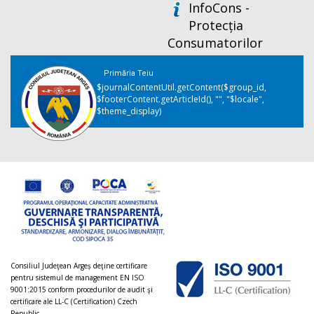
InfoCons -
Protecția
Consumatorilor
Primăria Teiu
$journalContentUtil.getContent($group_id,
$footerContent.getArticleId(), "", "$locale",
$theme_display)
Consiliul Judeţean Argeș deţine certificare
pentru sistemul de management EN ISO
9001:2015 conform procedurilor de audit şi
certificare ale LL-C (Certification) Czech
Republic