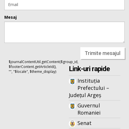
Mesaj
Trimite mesajul
$journalContentUtil.getContent($group_id,
$footerContent.getArticleId(),
Link-uri rapide
"", "$locale", $theme_display)
Instituția
Prefectului –
Județul Argeș
Guvernul
Romaniei
Senat