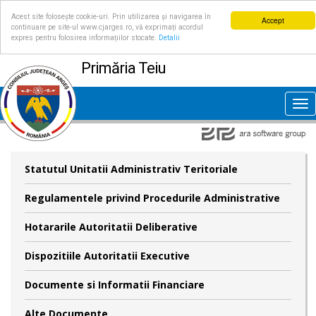
Acest site folosește cookie-uri. Prin utilizarea și navigarea în
Accept
continuare pe site-ul www.cjarges.ro, vă exprimați acordul
expres pentru folosirea informațiilor stocate.
Detalii
Primăria Teiu
Tog
nav
Statutul Unitatii Administrativ Teritoriale
Regulamentele privind Procedurile Administrative
Hotararile Autoritatii Deliberative
Dispozitiile Autoritatii Executive
Documente si Informatii Financiare
Alte Documente