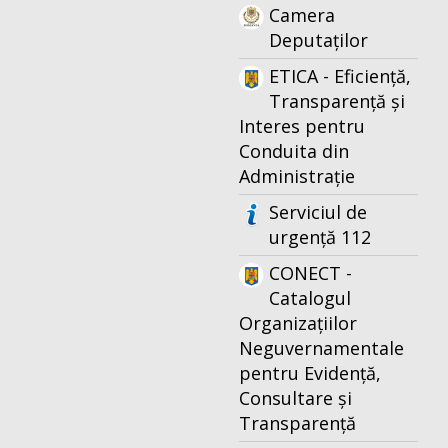
Camera
Deputaților
ETICA - Eficiență,
Transparență și
Interes pentru
Conduita din
Administrație
Serviciul de
urgență 112
CONECT -
Catalogul
Organizațiilor
Neguvernamentale
pentru Evidență,
Consultare și
Transparență