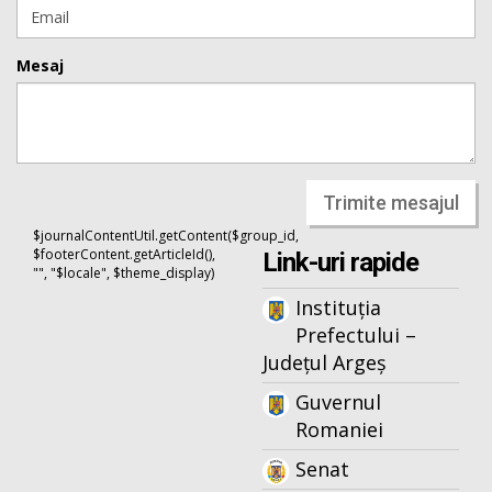
Mesaj
Trimite mesajul
$journalContentUtil.getContent($group_id,
$footerContent.getArticleId(),
Link-uri rapide
"", "$locale", $theme_display)
Instituția
Prefectului –
Județul Argeș
Guvernul
Romaniei
Senat