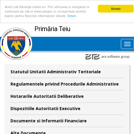
Acest site folosește cookie-uri. Prin utilizarea și navigarea în
Accept
continuare pe site-ul www.cjarges.ro, vă exprimați acordul
expres pentru folosirea informațiilor stocate.
Detalii
Primăria Teiu
Tog
nav
Statutul Unitatii Administrativ Teritoriale
Regulamentele privind Procedurile Administrative
Hotararile Autoritatii Deliberative
Dispozitiile Autoritatii Executive
Documente si Informatii Financiare
Alte Documente