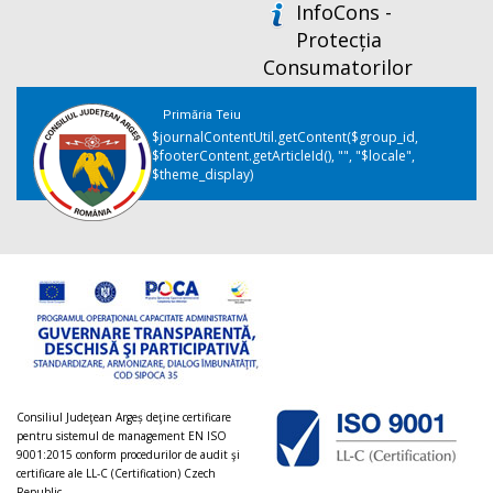
InfoCons -
Protecția
Consumatorilor
Primăria Teiu
$journalContentUtil.getContent($group_id,
$footerContent.getArticleId(), "", "$locale",
$theme_display)
Consiliul Judeţean Argeș deţine certificare
pentru sistemul de management EN ISO
9001:2015 conform procedurilor de audit şi
certificare ale LL-C (Certification) Czech
Republic