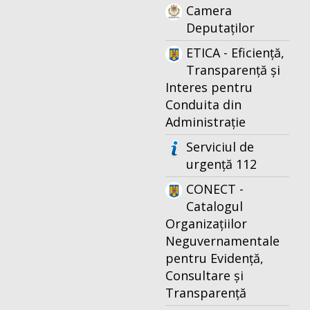
Camera
Deputaților
ETICA - Eficiență,
Transparență și
Interes pentru
Conduita din
Administrație
Serviciul de
urgență 112
CONECT -
Catalogul
Organizațiilor
Neguvernamentale
pentru Evidență,
Consultare și
Transparență