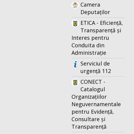
Camera
Deputaților
ETICA - Eficiență,
Transparență și
Interes pentru
Conduita din
Administrație
Serviciul de
urgență 112
CONECT -
Catalogul
Organizațiilor
Neguvernamentale
pentru Evidență,
Consultare și
Transparență