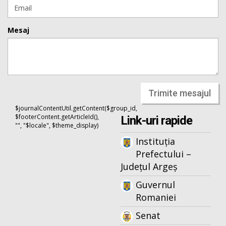
Mesaj
Trimite mesajul
$journalContentUtil.getContent($group_id,
$footerContent.getArticleId(),
Link-uri rapide
"", "$locale", $theme_display)
Instituția
Prefectului –
Județul Argeș
Guvernul
Romaniei
Senat