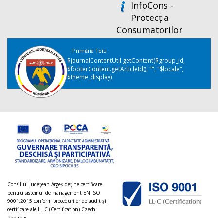
InfoCons -
Protecția
Consumatorilor
Primăria Teiu
$journalContentUtil.getContent($group_id,
$footerContent.getArticleId(), "", "$locale",
$theme_display)
Consiliul Judeţean Argeș deţine certificare
pentru sistemul de management EN ISO
9001:2015 conform procedurilor de audit şi
certificare ale LL-C (Certification) Czech
Republic