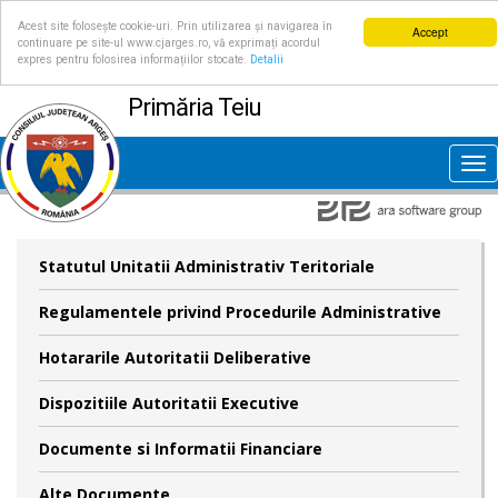
Acest site folosește cookie-uri. Prin utilizarea și navigarea în
Accept
continuare pe site-ul www.cjarges.ro, vă exprimați acordul
expres pentru folosirea informațiilor stocate.
Detalii
Primăria Teiu
Tog
nav
Statutul Unitatii Administrativ Teritoriale
Regulamentele privind Procedurile Administrative
Hotararile Autoritatii Deliberative
Dispozitiile Autoritatii Executive
Documente si Informatii Financiare
Alte Documente