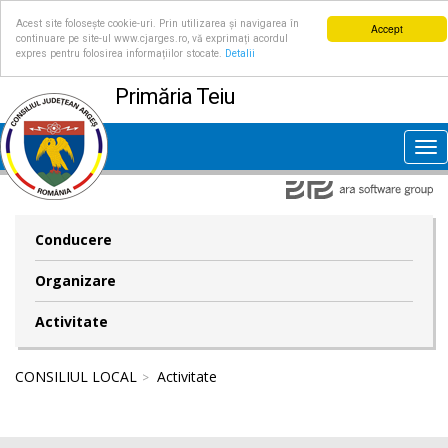
Acest site folosește cookie-uri. Prin utilizarea și navigarea în
Accept
continuare pe site-ul www.cjarges.ro, vă exprimați acordul
expres pentru folosirea informațiilor stocate.
Detalii
Primăria Teiu
Tog
nav
Conducere
Organizare
Activitate
CONSILIUL LOCAL
Activitate