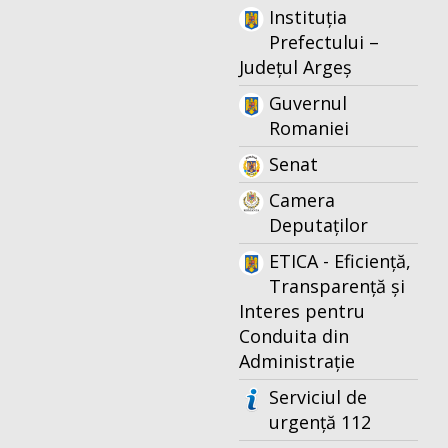
Instituția
Prefectului –
Județul Argeș
Guvernul
Romaniei
Senat
Camera
Deputaților
ETICA - Eficiență,
Transparență și
Interes pentru
Conduita din
Administrație
Serviciul de
urgență 112