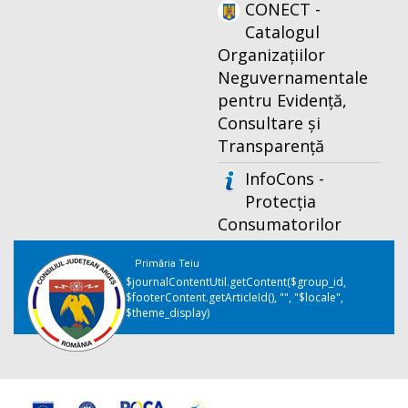
CONECT -
Catalogul
Organizațiilor
Neguvernamentale
pentru Evidență,
Consultare și
Transparență
InfoCons -
Protecția
Consumatorilor
Primăria Teiu
$journalContentUtil.getContent($group_id,
$footerContent.getArticleId(), "", "$locale",
$theme_display)