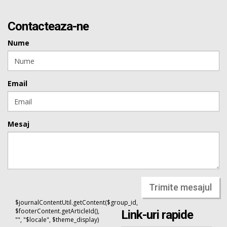
Contacteaza-ne
Nume
Email
Mesaj
Trimite mesajul
$journalContentUtil.getContent($group_id,
$footerContent.getArticleId(),
Link-uri rapide
"", "$locale", $theme_display)