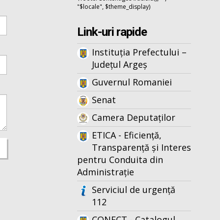
"$locale", $theme_display)
Link-uri rapide
Instituția Prefectului –
Județul Argeș
Guvernul Romaniei
Senat
Camera Deputaților
ETICA - Eficiență,
Transparență și Interes
pentru Conduita din
Administrație
Serviciul de urgență
112
CONECT - Catalogul