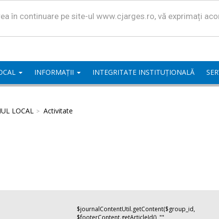
area în continuare pe site-ul www.cjarges.ro, vă exprimați ac
LOCAL
INFORMAȚII
INTEGRITATE INSTITUȚIONALĂ
SER
IUL LOCAL
Activitate
$journalContentUtil.getContent($group_id,
$footerContent.getArticleId(), "",