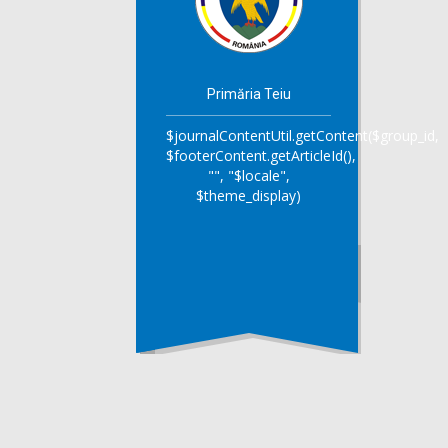
Primăria Teiu
$journalContentUtil.getContent($group_id,
$footerContent.getArticleId(),
"", "$locale",
$theme_display)