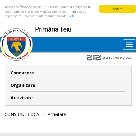
Acest site folosește cookie-uri. Prin utilizarea și navigarea în
Accept
continuare pe site-ul www.cjarges.ro, vă exprimați acordul
expres pentru folosirea informațiilor stocate.
Detalii
Primăria Teiu
Tog
nav
Conducere
Organizare
Activitate
CONSILIUL LOCAL
Activitate