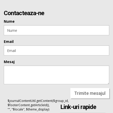
Contacteaza-ne
Nume
Email
Mesaj
Trimite mesajul
$journalContentUtil.getContent($group_id,
$footerContent.getArticleId(),
Link-uri rapide
"", "$locale", $theme_display)