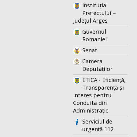
Instituția
Prefectului –
Județul Argeș
Guvernul
Romaniei
Senat
Camera
Deputaților
ETICA - Eficiență,
Transparență și
Interes pentru
Conduita din
Administrație
Serviciul de
urgență 112