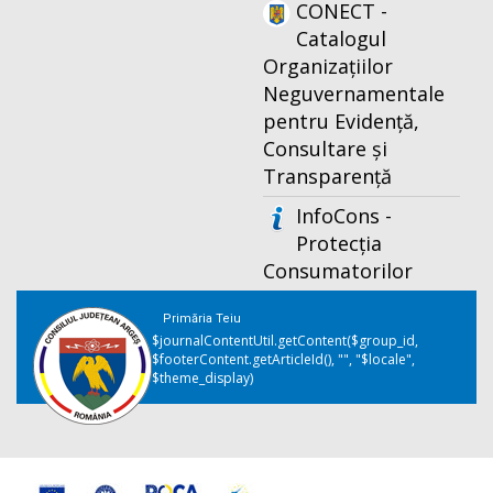
CONECT -
Catalogul
Organizațiilor
Neguvernamentale
pentru Evidență,
Consultare și
Transparență
InfoCons -
Protecția
Consumatorilor
Primăria Teiu
$journalContentUtil.getContent($group_id,
$footerContent.getArticleId(), "", "$locale",
$theme_display)