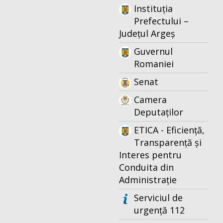
Instituția
Prefectului –
Județul Argeș
Guvernul
Romaniei
Senat
Camera
Deputaților
ETICA - Eficiență,
Transparență și
Interes pentru
Conduita din
Administrație
Serviciul de
urgență 112