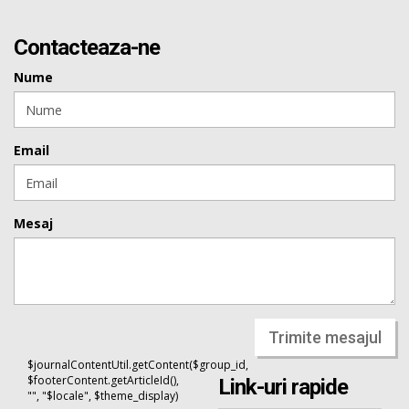
Contacteaza-ne
Nume
Email
Mesaj
Trimite mesajul
$journalContentUtil.getContent($group_id,
$footerContent.getArticleId(),
Link-uri rapide
"", "$locale", $theme_display)