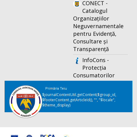
CONECT -
Catalogul
Organizațiilor
Neguvernamentale
pentru Evidență,
Consultare și
Transparență
InfoCons -
Protecția
Consumatorilor
Primăria Teiu
$journalContentUtil.getContent($group_id,
$footerContent.getArticleId(), "", "$locale",
$theme_display)