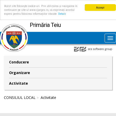
Acest site folosește cookie-uri. Prin utilizarea și navigarea în
Accept
continuare pe site-ul www.cjarges.ro, vă exprimați acordul
expres pentru folosirea informațiilor stocate.
Detalii
Primăria Teiu
Tog
nav
Conducere
Organizare
Activitate
CONSILIUL LOCAL
Activitate