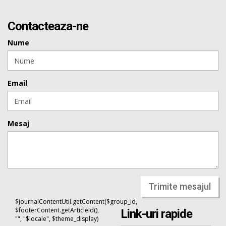
Contacteaza-ne
Nume
Email
Mesaj
Trimite mesajul
$journalContentUtil.getContent($group_id,
$footerContent.getArticleId(),
Link-uri rapide
"", "$locale", $theme_display)