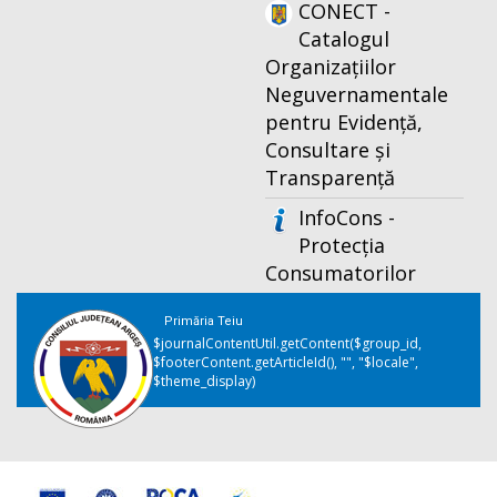
CONECT -
Catalogul
Organizațiilor
Neguvernamentale
pentru Evidență,
Consultare și
Transparență
InfoCons -
Protecția
Consumatorilor
Primăria Teiu
$journalContentUtil.getContent($group_id,
$footerContent.getArticleId(), "", "$locale",
$theme_display)