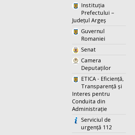
Instituția
Prefectului –
Județul Argeș
Guvernul
Romaniei
Senat
Camera
Deputaților
ETICA - Eficiență,
Transparență și
Interes pentru
Conduita din
Administrație
Serviciul de
urgență 112