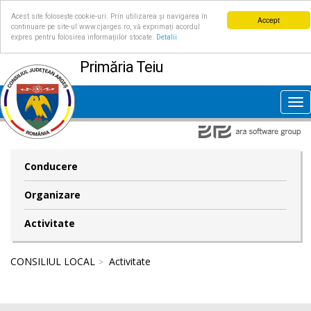
Acest site folosește cookie-uri. Prin utilizarea și navigarea în
Accept
continuare pe site-ul www.cjarges.ro, vă exprimați acordul
expres pentru folosirea informațiilor stocate.
Detalii
Primăria Teiu
Tog
nav
Conducere
Organizare
Activitate
CONSILIUL LOCAL
Activitate