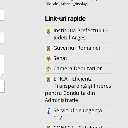
"$locale", $theme_display)
Link-uri rapide
Instituția Prefectului –
Județul Argeș
Guvernul Romaniei
Senat
Camera Deputaților
ETICA - Eficiență,
Transparență și Interes
pentru Conduita din
Administrație
Serviciul de urgență
112
CONECT - Catalogul