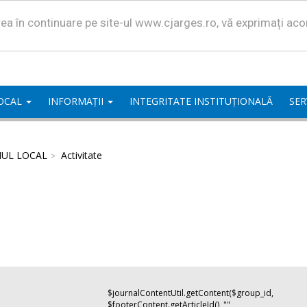
area în continuare pe site-ul www.cjarges.ro, vă exprimați ac
LOCAL
INFORMAȚII
INTEGRITATE INSTITUȚIONALĂ
SER
IUL LOCAL
Activitate
$journalContentUtil.getContent($group_id,
$footerContent.getArticleId(), "",