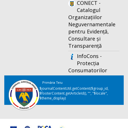
CONECT -
Catalogul
Organizațiilor
Neguvernamentale
pentru Evidență,
Consultare și
Transparență
InfoCons -
Protecția
Consumatorilor
Primăria Teiu
$journalContentUtil.getContent($group_id,
$footerContent.getArticleId(), "", "$locale",
$theme_display)