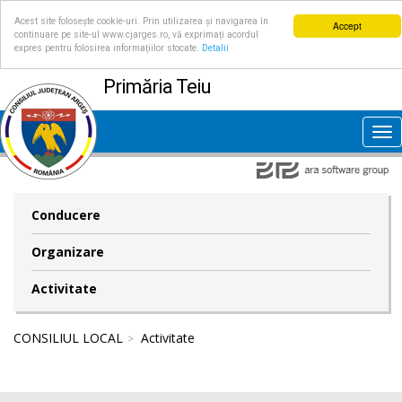
Acest site folosește cookie-uri. Prin utilizarea și navigarea în
Accept
continuare pe site-ul www.cjarges.ro, vă exprimați acordul
expres pentru folosirea informațiilor stocate.
Detalii
Primăria Teiu
Tog
nav
Conducere
Organizare
Activitate
CONSILIUL LOCAL
Activitate