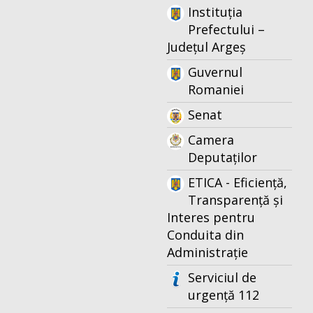
Instituția
Prefectului –
Județul Argeș
Guvernul
Romaniei
Senat
Camera
Deputaților
ETICA - Eficiență,
Transparență și
Interes pentru
Conduita din
Administrație
Serviciul de
urgență 112