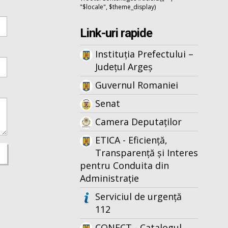
"$locale", $theme_display)
Link-uri rapide
Instituția Prefectului –
Județul Argeș
Guvernul Romaniei
Senat
Camera Deputaților
ETICA - Eficiență,
Transparență și Interes
pentru Conduita din
Administrație
Serviciul de urgență
112
CONECT - Catalogul