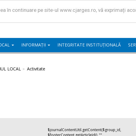
area în continuare pe site-ul www.cjarges.ro, vă exprimați ac
LOCAL
INFORMAȚII
INTEGRITATE INSTITUȚIONALĂ
SER
IUL LOCAL
Activitate
$journalContentUtil.getContent($group_id,
$footerContent.getArticleId(), "",