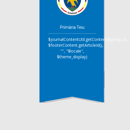
Primăria Teiu
$journalContentUtil.getContent($group_id,
$footerContent.getArticleId(),
"", "$locale",
$theme_display)