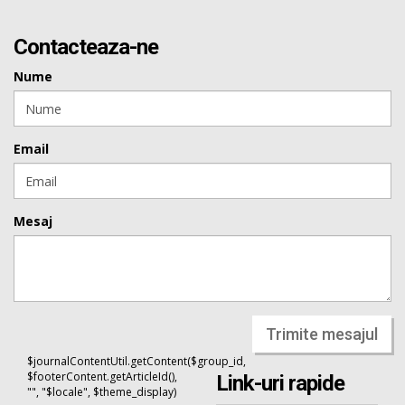
Contacteaza-ne
Nume
Email
Mesaj
Trimite mesajul
$journalContentUtil.getContent($group_id,
$footerContent.getArticleId(),
Link-uri rapide
"", "$locale", $theme_display)