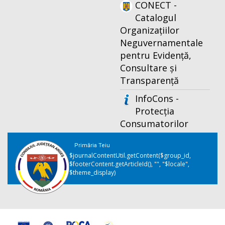
CONECT -
Catalogul
Organizațiilor
Neguvernamentale
pentru Evidență,
Consultare și
Transparență
InfoCons -
Protecția
Consumatorilor
Primăria Teiu
$journalContentUtil.getContent($group_id,
$footerContent.getArticleId(), "", "$locale",
$theme_display)