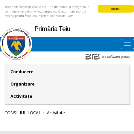
Acest site folosește cookie-uri. Prin utilizarea și navigarea în
Accept
continuare pe site-ul www.cjarges.ro, vă exprimați acordul
expres pentru folosirea informațiilor stocate.
Detalii
Primăria Teiu
Tog
nav
Conducere
Organizare
Activitate
CONSILIUL LOCAL
Activitate