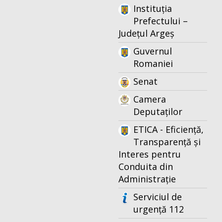
Instituția
Prefectului –
Județul Argeș
Guvernul
Romaniei
Senat
Camera
Deputaților
ETICA - Eficiență,
Transparență și
Interes pentru
Conduita din
Administrație
Serviciul de
urgență 112