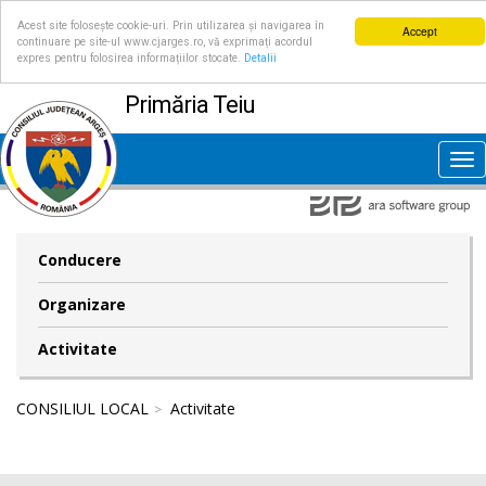
Acest site folosește cookie-uri. Prin utilizarea și navigarea în
Accept
continuare pe site-ul www.cjarges.ro, vă exprimați acordul
expres pentru folosirea informațiilor stocate.
Detalii
Primăria Teiu
Tog
nav
Conducere
Organizare
Activitate
CONSILIUL LOCAL
Activitate