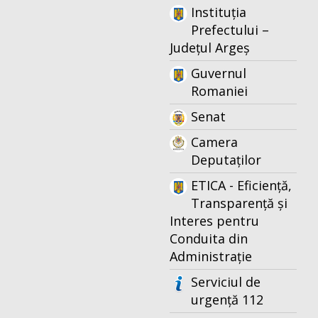
Instituția
Prefectului –
Județul Argeș
Guvernul
Romaniei
Senat
Camera
Deputaților
ETICA - Eficiență,
Transparență și
Interes pentru
Conduita din
Administrație
Serviciul de
urgență 112