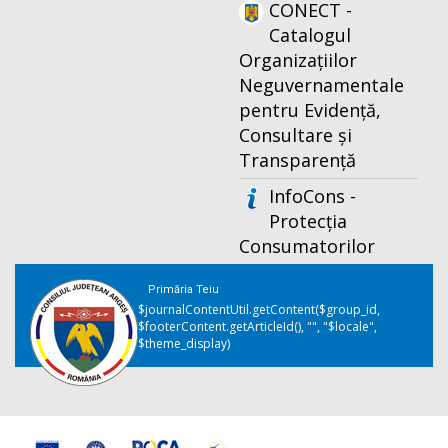
CONECT -
Catalogul
Organizațiilor
Neguvernamentale
pentru Evidență,
Consultare și
Transparență
InfoCons -
Protecția
Consumatorilor
Primăria Teiu
$journalContentUtil.getContent($group_id,
$footerContent.getArticleId(), "", "$locale",
$theme_display)