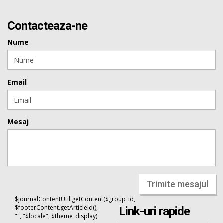
Contacteaza-ne
Nume
Email
Mesaj
Trimite mesajul
$journalContentUtil.getContent($group_id,
$footerContent.getArticleId(),
Link-uri rapide
"", "$locale", $theme_display)