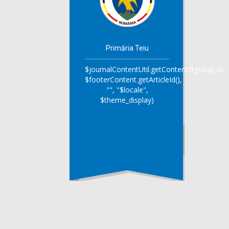
Primăria Teiu
$journalContentUtil.getContent($group_id,
$footerContent.getArticleId(),
"", "$locale",
$theme_display)