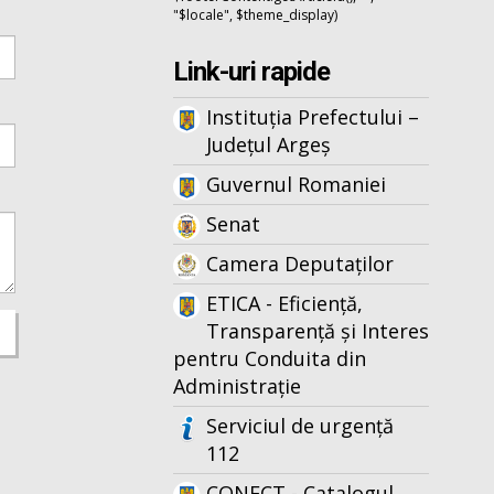
"$locale", $theme_display)
Link-uri rapide
Instituția Prefectului –
Județul Argeș
Guvernul Romaniei
Senat
Camera Deputaților
ETICA - Eficiență,
Transparență și Interes
pentru Conduita din
Administrație
Serviciul de urgență
112
CONECT - Catalogul