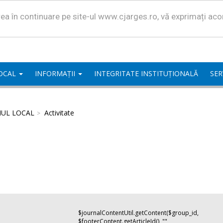
area în continuare pe site-ul www.cjarges.ro, vă exprimați ac
LOCAL
INFORMAȚII
INTEGRITATE INSTITUȚIONALĂ
SER
IUL LOCAL
Activitate
$journalContentUtil.getContent($group_id,
$footerContent.getArticleId(), "",