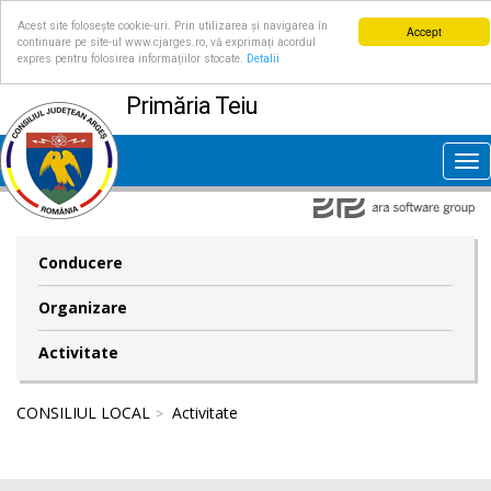
Acest site folosește cookie-uri. Prin utilizarea și navigarea în
Accept
continuare pe site-ul www.cjarges.ro, vă exprimați acordul
expres pentru folosirea informațiilor stocate.
Detalii
Primăria Teiu
Tog
nav
Conducere
Organizare
Activitate
CONSILIUL LOCAL
Activitate