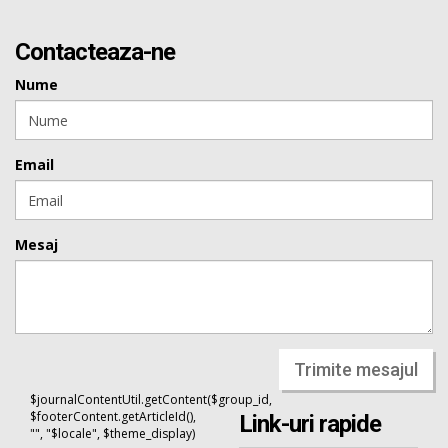
Contacteaza-ne
Nume
Email
Mesaj
Trimite mesajul
$journalContentUtil.getContent($group_id,
$footerContent.getArticleId(),
Link-uri rapide
"", "$locale", $theme_display)