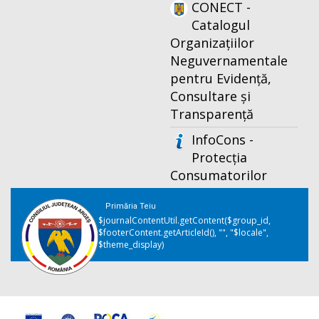
CONECT -
Catalogul
Organizațiilor
Neguvernamentale
pentru Evidență,
Consultare și
Transparență
InfoCons -
Protecția
Consumatorilor
Primăria Teiu
$journalContentUtil.getContent($group_id,
$footerContent.getArticleId(), "", "$locale",
$theme_display)