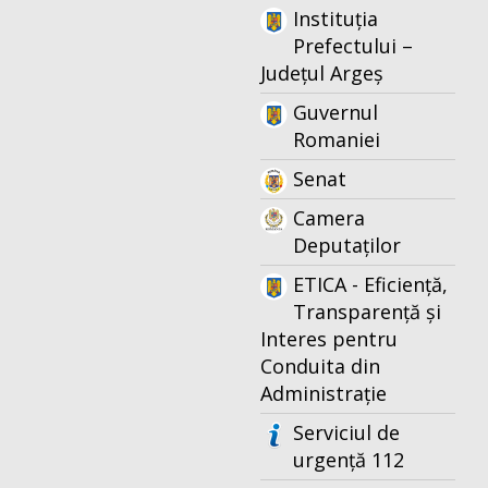
Instituția
Prefectului –
Județul Argeș
Guvernul
Romaniei
Senat
Camera
Deputaților
ETICA - Eficiență,
Transparență și
Interes pentru
Conduita din
Administrație
Serviciul de
urgență 112