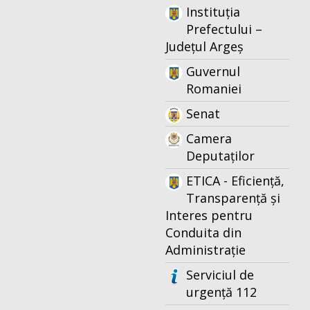
Instituția
Prefectului –
Județul Argeș
Guvernul
Romaniei
Senat
Camera
Deputaților
ETICA - Eficiență,
Transparență și
Interes pentru
Conduita din
Administrație
Serviciul de
urgență 112