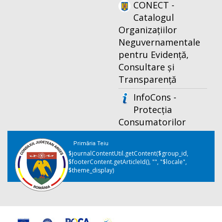
CONECT -
Catalogul
Organizațiilor
Neguvernamentale
pentru Evidență,
Consultare și
Transparență
InfoCons -
Protecția
Consumatorilor
Primăria Teiu
$journalContentUtil.getContent($group_id,
$footerContent.getArticleId(), "", "$locale",
$theme_display)