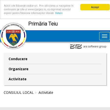
Acest site folosește cookie-uri. Prin utilizarea și navigarea în
Accept
continuare pe site-ul www.cjarges.ro, vă exprimați acordul
expres pentru folosirea informațiilor stocate.
Detalii
Primăria Teiu
Tog
nav
Conducere
Organizare
Activitate
CONSILIUL LOCAL
Activitate