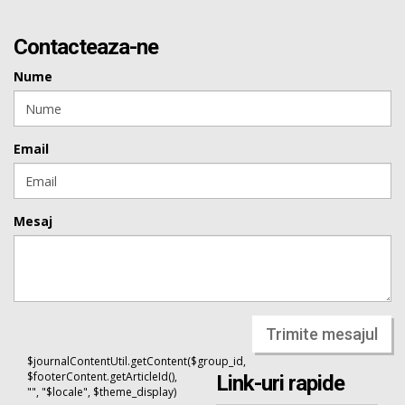
Contacteaza-ne
Nume
Email
Mesaj
Trimite mesajul
$journalContentUtil.getContent($group_id,
$footerContent.getArticleId(),
Link-uri rapide
"", "$locale", $theme_display)