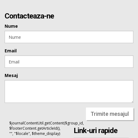
Contacteaza-ne
Nume
Email
Mesaj
Trimite mesajul
$journalContentUtil.getContent($group_id,
$footerContent.getArticleId(),
Link-uri rapide
"", "$locale", $theme_display)