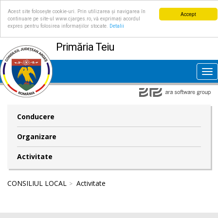
Acest site folosește cookie-uri. Prin utilizarea și navigarea în
Accept
continuare pe site-ul www.cjarges.ro, vă exprimați acordul
expres pentru folosirea informațiilor stocate.
Detalii
Primăria Teiu
Tog
nav
Conducere
Organizare
Activitate
CONSILIUL LOCAL
Activitate