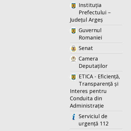
Instituția
Prefectului –
Județul Argeș
Guvernul
Romaniei
Senat
Camera
Deputaților
ETICA - Eficiență,
Transparență și
Interes pentru
Conduita din
Administrație
Serviciul de
urgență 112