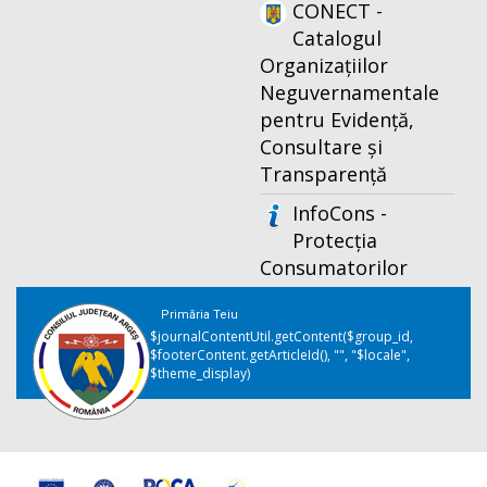
CONECT -
Catalogul
Organizațiilor
Neguvernamentale
pentru Evidență,
Consultare și
Transparență
InfoCons -
Protecția
Consumatorilor
Primăria Teiu
$journalContentUtil.getContent($group_id,
$footerContent.getArticleId(), "", "$locale",
$theme_display)