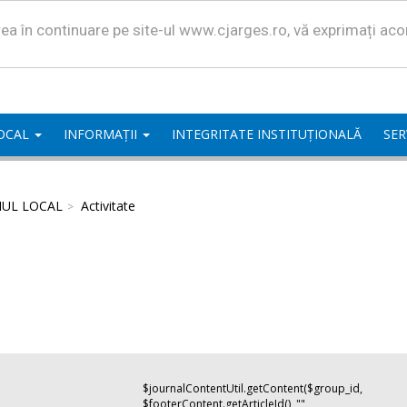
area în continuare pe site-ul www.cjarges.ro, vă exprimați ac
LOCAL
INFORMAȚII
INTEGRITATE INSTITUȚIONALĂ
SER
IUL LOCAL
Activitate
$journalContentUtil.getContent($group_id,
$footerContent.getArticleId(), "",