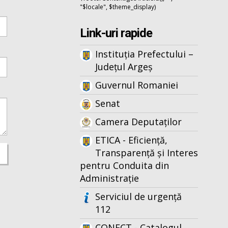
"$locale", $theme_display)
Link-uri rapide
Instituția Prefectului –
Județul Argeș
Guvernul Romaniei
Senat
Camera Deputaților
ETICA - Eficiență,
Transparență și Interes
pentru Conduita din
Administrație
Serviciul de urgență
112
CONECT - Catalogul