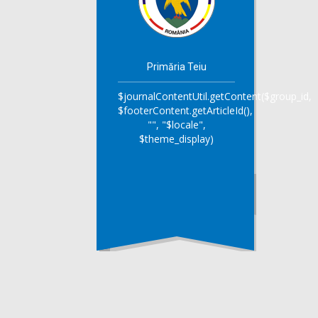
Primăria Teiu
$journalContentUtil.getContent($group_id,
$footerContent.getArticleId(),
"", "$locale",
$theme_display)