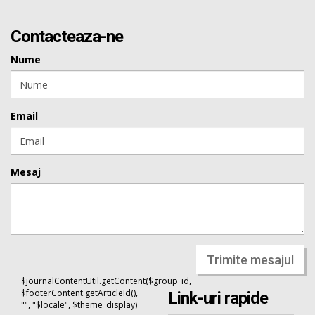
Contacteaza-ne
Nume
Email
Mesaj
Trimite mesajul
$journalContentUtil.getContent($group_id,
$footerContent.getArticleId(),
Link-uri rapide
"", "$locale", $theme_display)