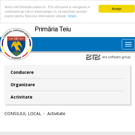
Acest site folosește cookie-uri. Prin utilizarea și navigarea în
Accept
continuare pe site-ul www.cjarges.ro, vă exprimați acordul
expres pentru folosirea informațiilor stocate.
Detalii
Primăria Teiu
Tog
nav
Conducere
Organizare
Activitate
CONSILIUL LOCAL
Activitate