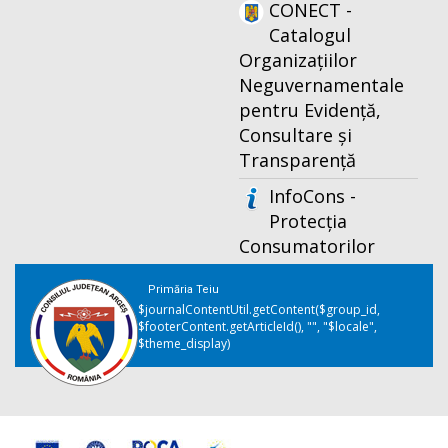
CONECT -
Catalogul
Organizațiilor
Neguvernamentale
pentru Evidență,
Consultare și
Transparență
InfoCons -
Protecția
Consumatorilor
Primăria Teiu
$journalContentUtil.getContent($group_id,
$footerContent.getArticleId(), "", "$locale",
$theme_display)