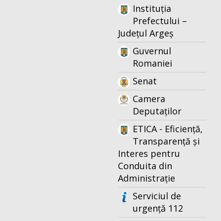
Instituția
Prefectului –
Județul Argeș
Guvernul
Romaniei
Senat
Camera
Deputaților
ETICA - Eficiență,
Transparență și
Interes pentru
Conduita din
Administrație
Serviciul de
urgență 112