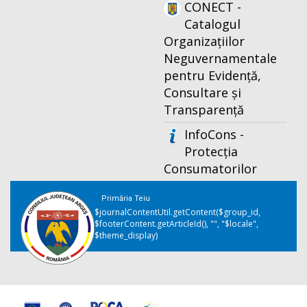
CONECT -
Catalogul
Organizațiilor
Neguvernamentale
pentru Evidență,
Consultare și
Transparență
InfoCons -
Protecția
Consumatorilor
Primăria Teiu
$journalContentUtil.getContent($group_id,
$footerContent.getArticleId(), "", "$locale",
$theme_display)