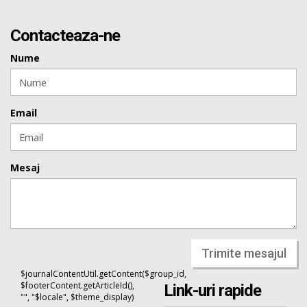
Contacteaza-ne
Nume
Email
Mesaj
Trimite mesajul
$journalContentUtil.getContent($group_id,
$footerContent.getArticleId(),
Link-uri rapide
"", "$locale", $theme_display)