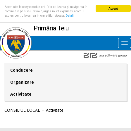
Acest site folosește cookie-uri. Prin utilizarea și navigarea în
Accept
continuare pe site-ul www.cjarges.ro, vă exprimați acordul
expres pentru folosirea informațiilor stocate.
Detalii
Primăria Teiu
Tog
nav
Conducere
Organizare
Activitate
CONSILIUL LOCAL
Activitate