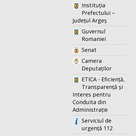
Instituția
Prefectului –
Județul Argeș
Guvernul
Romaniei
Senat
Camera
Deputaților
ETICA - Eficiență,
Transparență și
Interes pentru
Conduita din
Administrație
Serviciul de
urgență 112