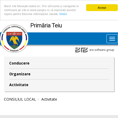
Acest site folosește cookie-uri. Prin utilizarea și navigarea în
Accept
continuare pe site-ul www.cjarges.ro, vă exprimați acordul
expres pentru folosirea informațiilor stocate.
Detalii
Primăria Teiu
Tog
nav
Conducere
Organizare
Activitate
CONSILIUL LOCAL
Activitate