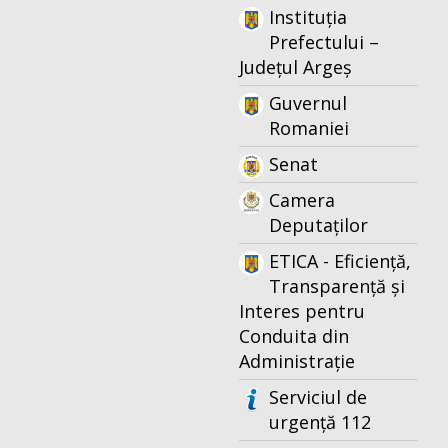
Instituția
Prefectului –
Județul Argeș
Guvernul
Romaniei
Senat
Camera
Deputaților
ETICA - Eficiență,
Transparență și
Interes pentru
Conduita din
Administrație
Serviciul de
urgență 112