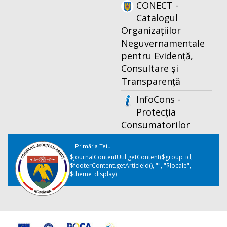
CONECT -
Catalogul
Organizațiilor
Neguvernamentale
pentru Evidență,
Consultare și
Transparență
InfoCons -
Protecția
Consumatorilor
Primăria Teiu
$journalContentUtil.getContent($group_id,
$footerContent.getArticleId(), "", "$locale",
$theme_display)