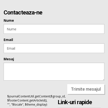
Contacteaza-ne
Nume
Email
Mesaj
Trimite mesajul
$journalContentUtil.getContent($group_id,
$footerContent.getArticleId(),
Link-uri rapide
"", "$locale", $theme_display)