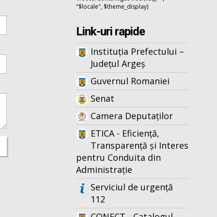
"$locale", $theme_display)
Link-uri rapide
Instituția Prefectului –
Județul Argeș
Guvernul Romaniei
Senat
Camera Deputaților
ETICA - Eficiență,
Transparență și Interes
pentru Conduita din
Administrație
Serviciul de urgență
112
CONECT - Catalogul