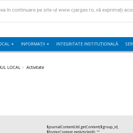
area în continuare pe site-ul www.cjarges.ro, vă exprimați ac
LOCAL
INFORMAȚII
INTEGRITATE INSTITUȚIONALĂ
SER
IUL LOCAL
Activitate
$journalContentUtil.getContent($group_id,
$footerContent.getArticleId(), "",