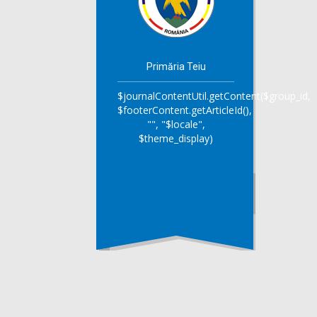
Primăria Teiu
$journalContentUtil.getContent($group_id,
$footerContent.getArticleId(),
"", "$locale",
$theme_display)