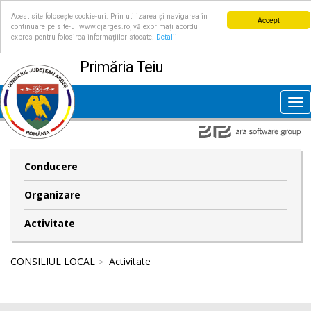
Acest site folosește cookie-uri. Prin utilizarea și navigarea în
Accept
continuare pe site-ul www.cjarges.ro, vă exprimați acordul
expres pentru folosirea informațiilor stocate.
Detalii
Primăria Teiu
Tog
nav
Conducere
Organizare
Activitate
CONSILIUL LOCAL
Activitate