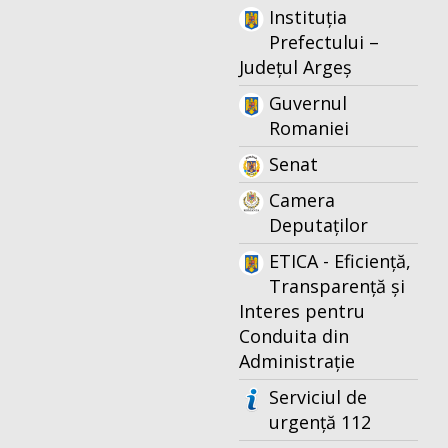
Instituția
Prefectului –
Județul Argeș
Guvernul
Romaniei
Senat
Camera
Deputaților
ETICA - Eficiență,
Transparență și
Interes pentru
Conduita din
Administrație
Serviciul de
urgență 112