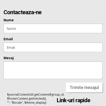
Contacteaza-ne
Nume
Email
Mesaj
Trimite mesajul
$journalContentUtil.getContent($group_id,
$footerContent.getArticleId(),
Link-uri rapide
"", "$locale", $theme_display)