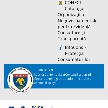
CONECT -
Catalogul
Organizațiilor
Neguvernamentale
pentru Evidență,
Consultare și
Transparență
InfoCons -
Protecția
Consumatorilor
Primăria Teiu
$journalContentUtil.getContent($group_id,
$footerContent.getArticleId(), "", "$locale",
$theme_display)