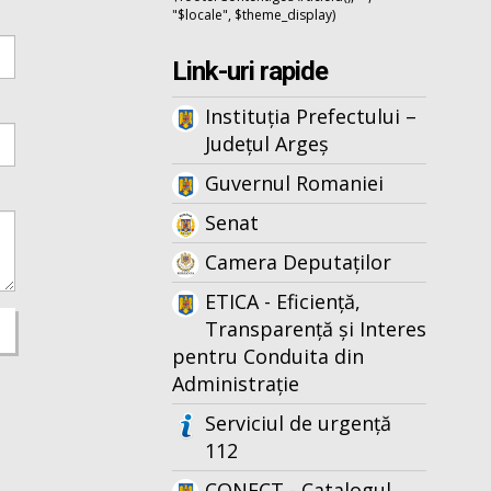
"$locale", $theme_display)
Link-uri rapide
Instituția Prefectului –
Județul Argeș
Guvernul Romaniei
Senat
Camera Deputaților
ETICA - Eficiență,
Transparență și Interes
pentru Conduita din
Administrație
Serviciul de urgență
112
CONECT - Catalogul