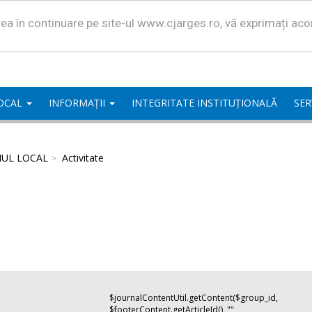
area în continuare pe site-ul www.cjarges.ro, vă exprimați ac
LOCAL
INFORMAȚII
INTEGRITATE INSTITUȚIONALĂ
SER
IUL LOCAL
Activitate
$journalContentUtil.getContent($group_id,
$footerContent.getArticleId(), "",