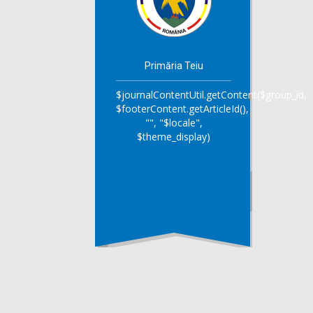
Primăria Teiu
$journalContentUtil.getContent($group_id,
$footerContent.getArticleId(),
"", "$locale",
$theme_display)