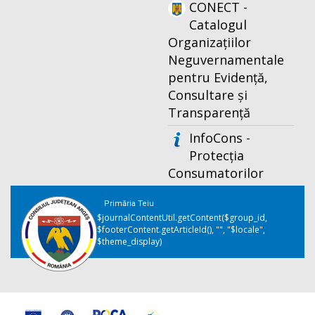
CONECT -
Catalogul
Organizațiilor
Neguvernamentale
pentru Evidență,
Consultare și
Transparență
InfoCons -
Protecția
Consumatorilor
Primăria Teiu
$journalContentUtil.getContent($group_id,
$footerContent.getArticleId(), "", "$locale",
$theme_display)