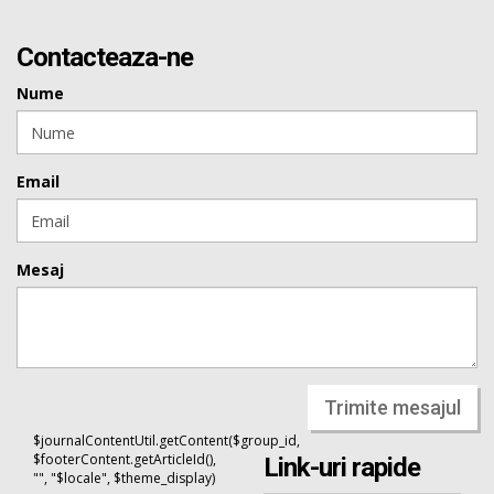
Contacteaza-ne
Nume
Email
Mesaj
Trimite mesajul
$journalContentUtil.getContent($group_id,
$footerContent.getArticleId(),
Link-uri rapide
"", "$locale", $theme_display)