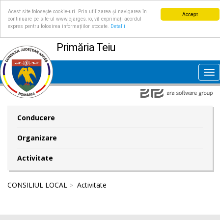
Acest site folosește cookie-uri. Prin utilizarea și navigarea în
Accept
continuare pe site-ul www.cjarges.ro, vă exprimați acordul
expres pentru folosirea informațiilor stocate.
Detalii
Primăria Teiu
Tog
nav
Conducere
Organizare
Activitate
CONSILIUL LOCAL
Activitate