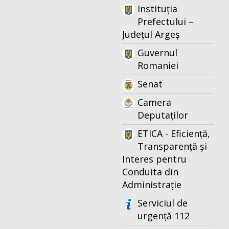
Instituția
Prefectului –
Județul Argeș
Guvernul
Romaniei
Senat
Camera
Deputaților
ETICA - Eficiență,
Transparență și
Interes pentru
Conduita din
Administrație
Serviciul de
urgență 112