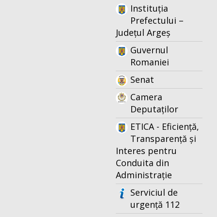
Instituția
Prefectului –
Județul Argeș
Guvernul
Romaniei
Senat
Camera
Deputaților
ETICA - Eficiență,
Transparență și
Interes pentru
Conduita din
Administrație
Serviciul de
urgență 112