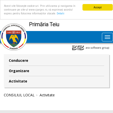
Acest site folosește cookie-uri. Prin utilizarea și navigarea în
Accept
continuare pe site-ul www.cjarges.ro, vă exprimați acordul
expres pentru folosirea informațiilor stocate.
Detalii
Primăria Teiu
Tog
nav
Conducere
Organizare
Activitate
CONSILIUL LOCAL
Activitate