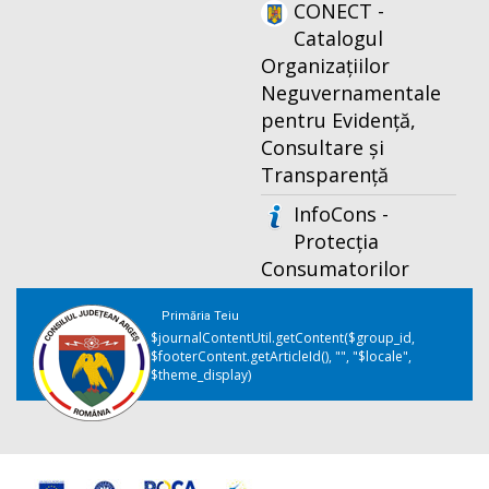
CONECT -
Catalogul
Organizațiilor
Neguvernamentale
pentru Evidență,
Consultare și
Transparență
InfoCons -
Protecția
Consumatorilor
Primăria Teiu
$journalContentUtil.getContent($group_id,
$footerContent.getArticleId(), "", "$locale",
$theme_display)