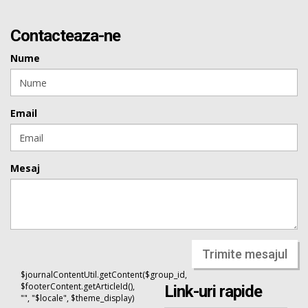
Contacteaza-ne
Nume
Email
Mesaj
Trimite mesajul
$journalContentUtil.getContent($group_id,
$footerContent.getArticleId(),
Link-uri rapide
"", "$locale", $theme_display)