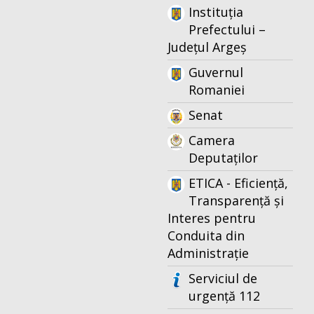
Instituția
Prefectului –
Județul Argeș
Guvernul
Romaniei
Senat
Camera
Deputaților
ETICA - Eficiență,
Transparență și
Interes pentru
Conduita din
Administrație
Serviciul de
urgență 112