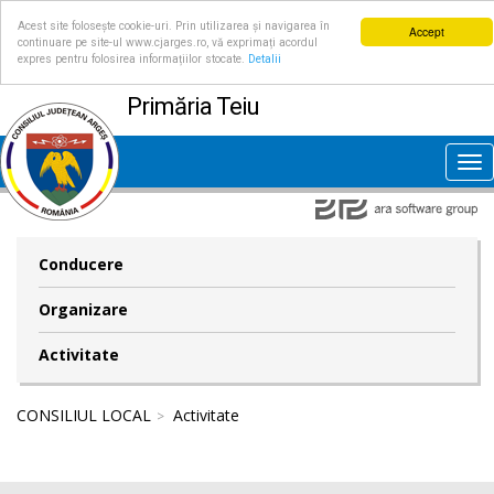
Acest site folosește cookie-uri. Prin utilizarea și navigarea în
Accept
continuare pe site-ul www.cjarges.ro, vă exprimați acordul
expres pentru folosirea informațiilor stocate.
Detalii
Primăria Teiu
Tog
nav
Conducere
Organizare
Activitate
CONSILIUL LOCAL
Activitate