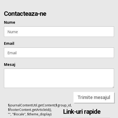
Contacteaza-ne
Nume
Email
Mesaj
Trimite mesajul
$journalContentUtil.getContent($group_id,
$footerContent.getArticleId(),
Link-uri rapide
"", "$locale", $theme_display)