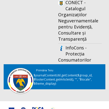
CONECT -
Catalogul
Organizațiilor
Neguvernamentale
pentru Evidență,
Consultare și
Transparență
InfoCons -
Protecția
Consumatorilor
Primăria Teiu
$journalContentUtil.getContent($group_id,
$footerContent.getArticleId(), "", "$locale",
$theme_display)