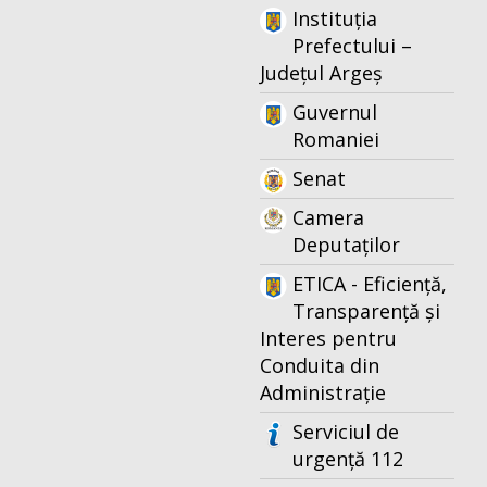
Instituția
Prefectului –
Județul Argeș
Guvernul
Romaniei
Senat
Camera
Deputaților
ETICA - Eficiență,
Transparență și
Interes pentru
Conduita din
Administrație
Serviciul de
urgență 112