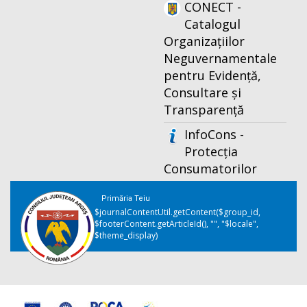
CONECT -
Catalogul
Organizațiilor
Neguvernamentale
pentru Evidență,
Consultare și
Transparență
InfoCons -
Protecția
Consumatorilor
Primăria Teiu
$journalContentUtil.getContent($group_id,
$footerContent.getArticleId(), "", "$locale",
$theme_display)