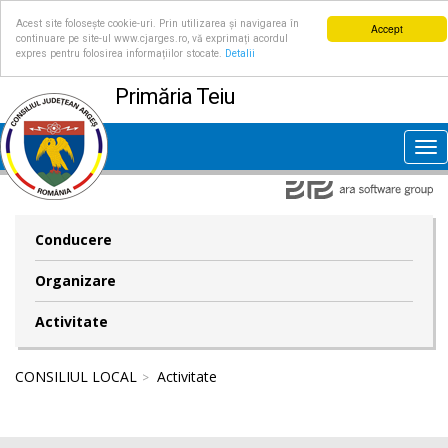
Acest site folosește cookie-uri. Prin utilizarea și navigarea în
Accept
continuare pe site-ul www.cjarges.ro, vă exprimați acordul
expres pentru folosirea informațiilor stocate.
Detalii
Primăria Teiu
Tog
nav
Conducere
Organizare
Activitate
CONSILIUL LOCAL
Activitate