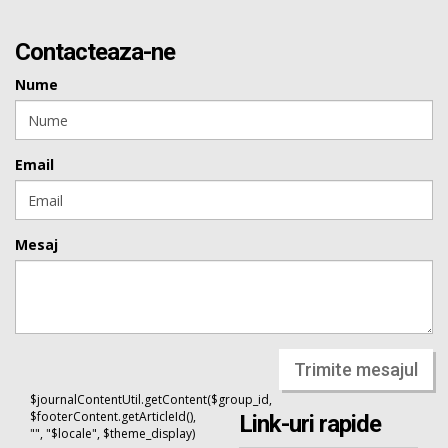
Contacteaza-ne
Nume
Email
Mesaj
Trimite mesajul
$journalContentUtil.getContent($group_id,
$footerContent.getArticleId(),
Link-uri rapide
"", "$locale", $theme_display)