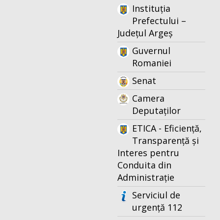
Instituția
Prefectului –
Județul Argeș
Guvernul
Romaniei
Senat
Camera
Deputaților
ETICA - Eficiență,
Transparență și
Interes pentru
Conduita din
Administrație
Serviciul de
urgență 112