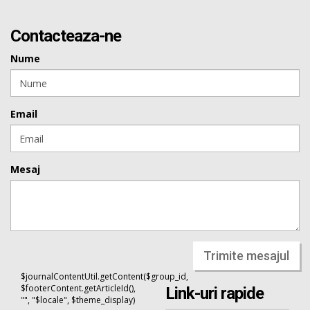
Contacteaza-ne
Nume
Email
Mesaj
Trimite mesajul
$journalContentUtil.getContent($group_id,
$footerContent.getArticleId(),
Link-uri rapide
"", "$locale", $theme_display)