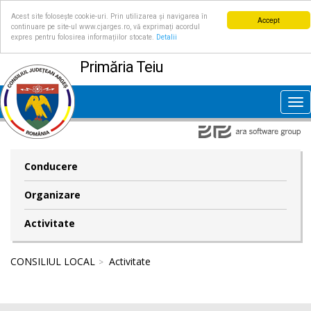
Acest site folosește cookie-uri. Prin utilizarea și navigarea în
Accept
continuare pe site-ul www.cjarges.ro, vă exprimați acordul
expres pentru folosirea informațiilor stocate.
Detalii
Primăria Teiu
Tog
nav
Conducere
Organizare
Activitate
CONSILIUL LOCAL
Activitate