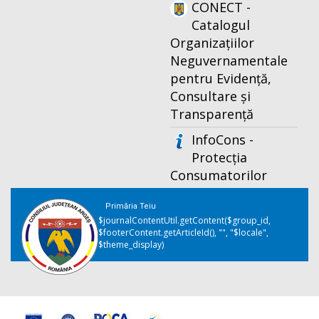
CONECT -
Catalogul
Organizațiilor
Neguvernamentale
pentru Evidență,
Consultare și
Transparență
InfoCons -
Protecția
Consumatorilor
Primăria Teiu
$journalContentUtil.getContent($group_id,
$footerContent.getArticleId(), "", "$locale",
$theme_display)