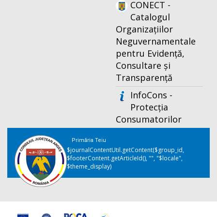
CONECT -
Catalogul
Organizațiilor
Neguvernamentale
pentru Evidență,
Consultare și
Transparență
InfoCons -
Protecția
Consumatorilor
Primăria Teiu
$journalContentUtil.getContent($group_id,
$footerContent.getArticleId(), "", "$locale",
$theme_display)