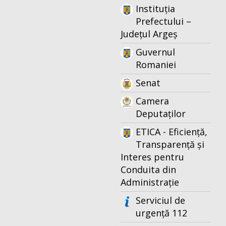
Instituția
Prefectului –
Județul Argeș
Guvernul
Romaniei
Senat
Camera
Deputaților
ETICA - Eficiență,
Transparență și
Interes pentru
Conduita din
Administrație
Serviciul de
urgență 112