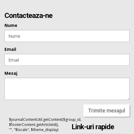
Contacteaza-ne
Nume
Email
Mesaj
Trimite mesajul
$journalContentUtil.getContent($group_id,
$footerContent.getArticleId(),
Link-uri rapide
"", "$locale", $theme_display)