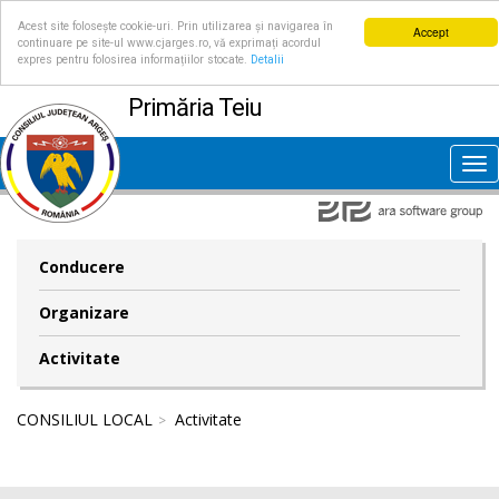
Acest site folosește cookie-uri. Prin utilizarea și navigarea în
Accept
continuare pe site-ul www.cjarges.ro, vă exprimați acordul
expres pentru folosirea informațiilor stocate.
Detalii
Primăria Teiu
Tog
nav
Conducere
Organizare
Activitate
CONSILIUL LOCAL
Activitate