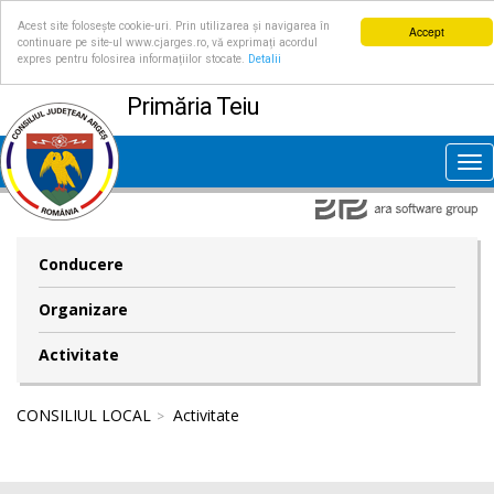
Acest site folosește cookie-uri. Prin utilizarea și navigarea în
Accept
continuare pe site-ul www.cjarges.ro, vă exprimați acordul
expres pentru folosirea informațiilor stocate.
Detalii
Primăria Teiu
Tog
nav
Conducere
Organizare
Activitate
CONSILIUL LOCAL
Activitate