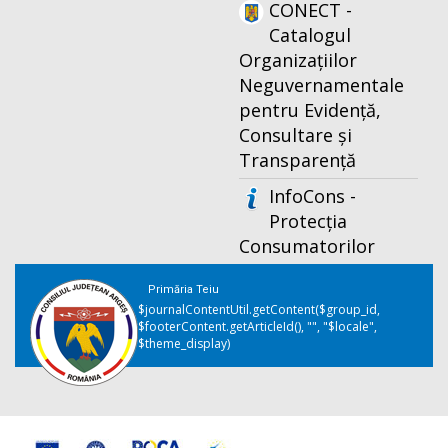
CONECT -
Catalogul
Organizațiilor
Neguvernamentale
pentru Evidență,
Consultare și
Transparență
InfoCons -
Protecția
Consumatorilor
Primăria Teiu
$journalContentUtil.getContent($group_id,
$footerContent.getArticleId(), "", "$locale",
$theme_display)