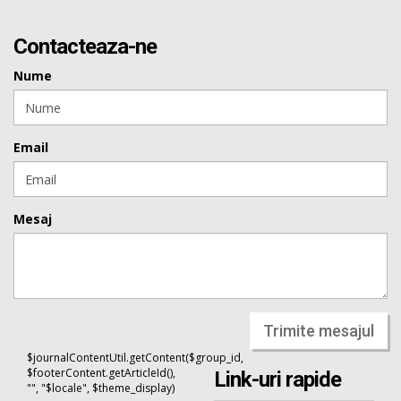
Contacteaza-ne
Nume
Email
Mesaj
Trimite mesajul
$journalContentUtil.getContent($group_id,
$footerContent.getArticleId(),
Link-uri rapide
"", "$locale", $theme_display)