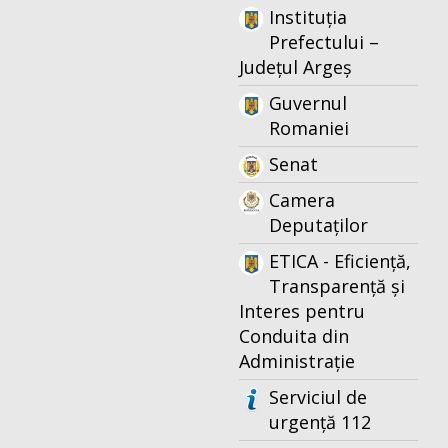
Instituția
Prefectului –
Județul Argeș
Guvernul
Romaniei
Senat
Camera
Deputaților
ETICA - Eficiență,
Transparență și
Interes pentru
Conduita din
Administrație
Serviciul de
urgență 112