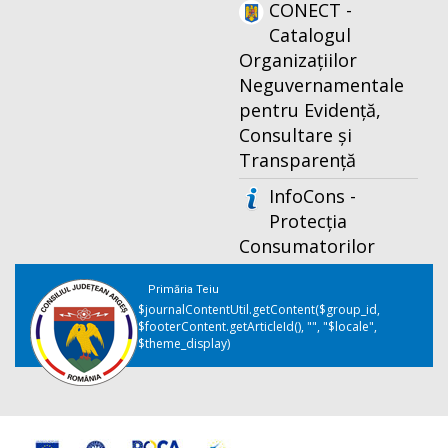
CONECT -
Catalogul
Organizațiilor
Neguvernamentale
pentru Evidență,
Consultare și
Transparență
InfoCons -
Protecția
Consumatorilor
Primăria Teiu
$journalContentUtil.getContent($group_id,
$footerContent.getArticleId(), "", "$locale",
$theme_display)