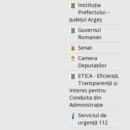
Instituția
Prefectului –
Județul Argeș
Guvernul
Romaniei
Senat
Camera
Deputaților
ETICA - Eficiență,
Transparență și
Interes pentru
Conduita din
Administrație
Serviciul de
urgență 112