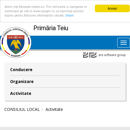
Acest site folosește cookie-uri. Prin utilizarea și navigarea în
Accept
continuare pe site-ul www.cjarges.ro, vă exprimați acordul
expres pentru folosirea informațiilor stocate.
Detalii
Primăria Teiu
Tog
nav
Conducere
Organizare
Activitate
CONSILIUL LOCAL
Activitate