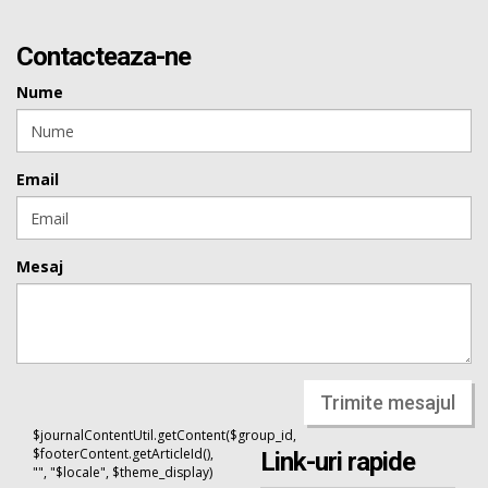
Contacteaza-ne
Nume
Email
Mesaj
Trimite mesajul
$journalContentUtil.getContent($group_id,
$footerContent.getArticleId(),
Link-uri rapide
"", "$locale", $theme_display)