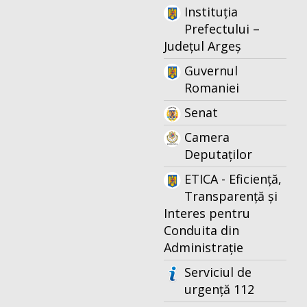
Instituția
Prefectului –
Județul Argeș
Guvernul
Romaniei
Senat
Camera
Deputaților
ETICA - Eficiență,
Transparență și
Interes pentru
Conduita din
Administrație
Serviciul de
urgență 112