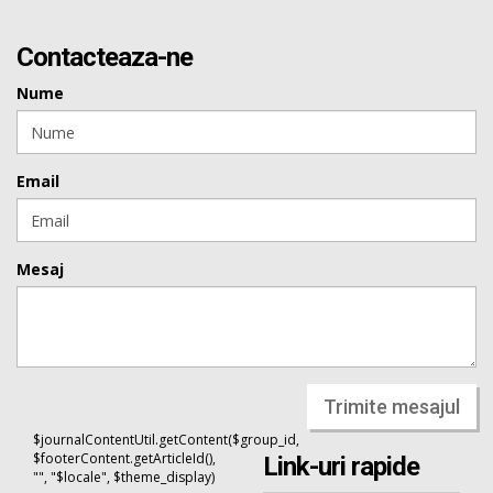
Contacteaza-ne
Nume
Email
Mesaj
Trimite mesajul
$journalContentUtil.getContent($group_id,
$footerContent.getArticleId(),
Link-uri rapide
"", "$locale", $theme_display)