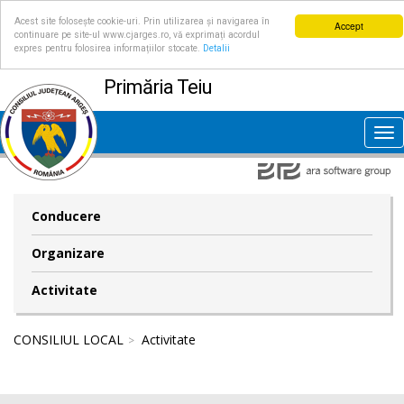
Acest site folosește cookie-uri. Prin utilizarea și navigarea în
Accept
continuare pe site-ul www.cjarges.ro, vă exprimați acordul
expres pentru folosirea informațiilor stocate.
Detalii
Primăria Teiu
Tog
nav
Conducere
Organizare
Activitate
CONSILIUL LOCAL
Activitate