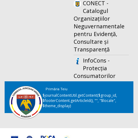
CONECT -
Catalogul
Organizațiilor
Neguvernamentale
pentru Evidență,
Consultare și
Transparență
InfoCons -
Protecția
Consumatorilor
Primăria Teiu
$journalContentUtil.getContent($group_id,
$footerContent.getArticleId(), "", "$locale",
$theme_display)