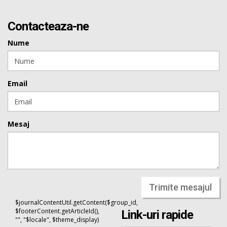
Contacteaza-ne
Nume
Email
Mesaj
Trimite mesajul
$journalContentUtil.getContent($group_id,
$footerContent.getArticleId(),
Link-uri rapide
"", "$locale", $theme_display)