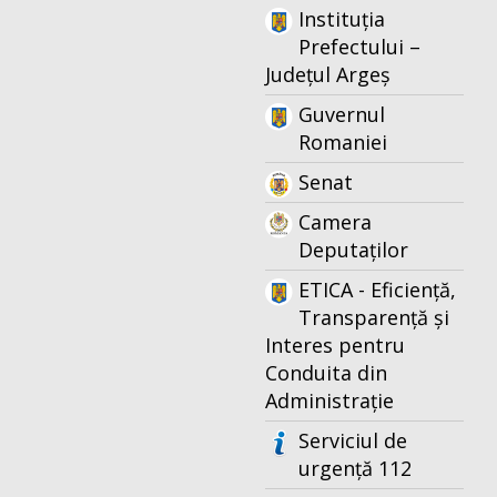
Instituția
Prefectului –
Județul Argeș
Guvernul
Romaniei
Senat
Camera
Deputaților
ETICA - Eficiență,
Transparență și
Interes pentru
Conduita din
Administrație
Serviciul de
urgență 112