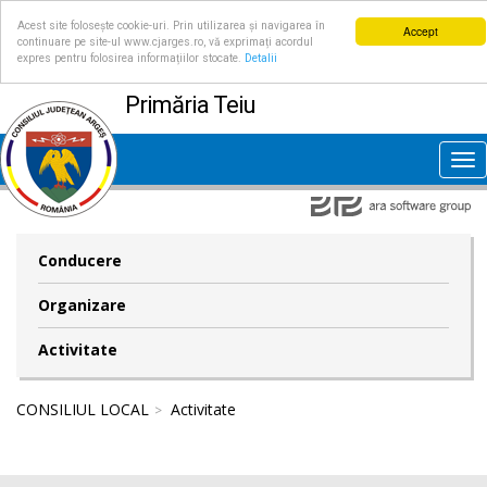
Acest site folosește cookie-uri. Prin utilizarea și navigarea în
Accept
continuare pe site-ul www.cjarges.ro, vă exprimați acordul
expres pentru folosirea informațiilor stocate.
Detalii
Primăria Teiu
Tog
nav
Conducere
Organizare
Activitate
CONSILIUL LOCAL
Activitate