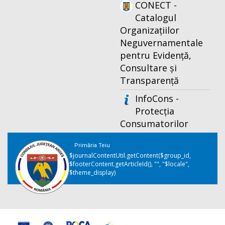
CONECT -
Catalogul
Organizațiilor
Neguvernamentale
pentru Evidență,
Consultare și
Transparență
InfoCons -
Protecția
Consumatorilor
Primăria Teiu
$journalContentUtil.getContent($group_id,
$footerContent.getArticleId(), "", "$locale",
$theme_display)