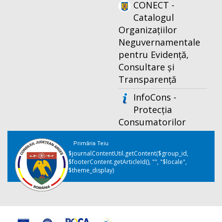
CONECT -
Catalogul
Organizațiilor
Neguvernamentale
pentru Evidență,
Consultare și
Transparență
InfoCons -
Protecția
Consumatorilor
Primăria Teiu
$journalContentUtil.getContent($group_id,
$footerContent.getArticleId(), "", "$locale",
$theme_display)