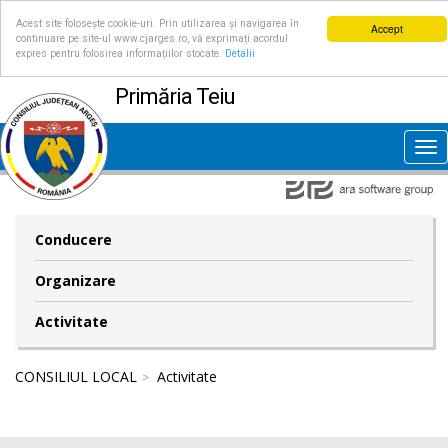
Acest site folosește cookie-uri. Prin utilizarea și navigarea în
Accept
continuare pe site-ul www.cjarges.ro, vă exprimați acordul
expres pentru folosirea informațiilor stocate.
Detalii
Primăria Teiu
Tog
nav
Conducere
Organizare
Activitate
CONSILIUL LOCAL
Activitate