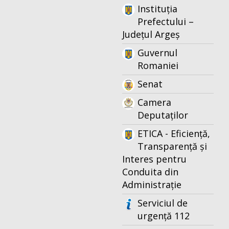
Instituția
Prefectului –
Județul Argeș
Guvernul
Romaniei
Senat
Camera
Deputaților
ETICA - Eficiență,
Transparență și
Interes pentru
Conduita din
Administrație
Serviciul de
urgență 112