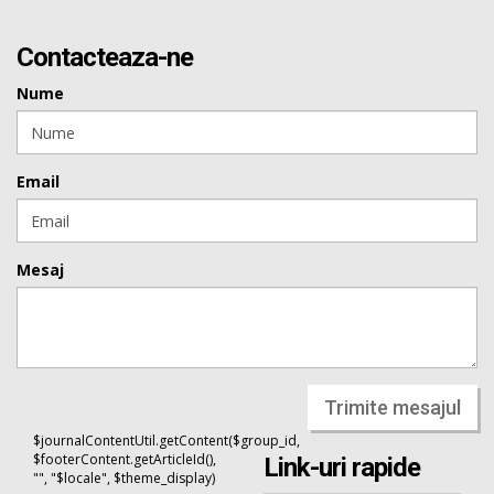
Contacteaza-ne
Nume
Email
Mesaj
Trimite mesajul
$journalContentUtil.getContent($group_id,
$footerContent.getArticleId(),
Link-uri rapide
"", "$locale", $theme_display)